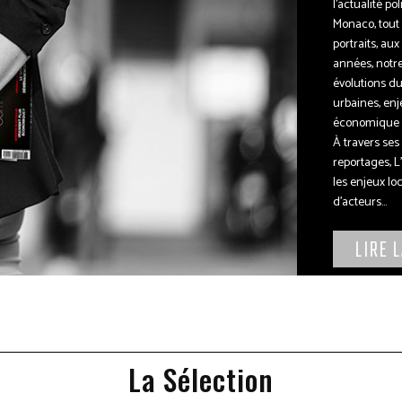
l’actualité po
Monaco, tout
portraits, aux e
années, notr
évolutions du
urbaines, enj
économique ou
À travers ses 
reportages, 
les enjeux lo
d’acteurs...
LIRE 
La Sélection