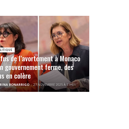
LITIQUE
fus de l’avortement à Monaco
un gouvernement ferme, des
us en colère
RINA BONARRIGO
-
27 NOVEMBRE 2025 À 11H01