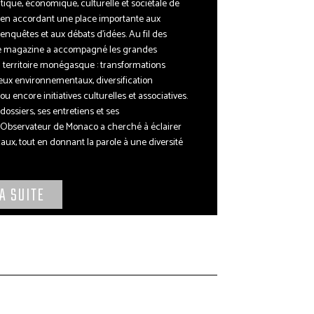
litique, économique, culturelle et sociétale de
 en accordant une place importante aux
nquêtes et aux débats d’idées. Au fil des
e magazine a accompagné les grandes
 territoire monégasque : transformations
eux environnementaux, diversification
 encore initiatives culturelles et associatives.
dossiers, ses entretiens et ses
L’Observateur de Monaco a cherché à éclairer
caux, tout en donnant la parole à une diversité
LA SUITE