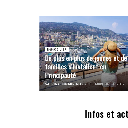
IMMOBILIER
De plus en plus de jeunes et de
familles s’installent en
Principauté
SABRINA BONARRIGO
-
2 DÉCEMBRE 2025 À 12H07
Infos et ac