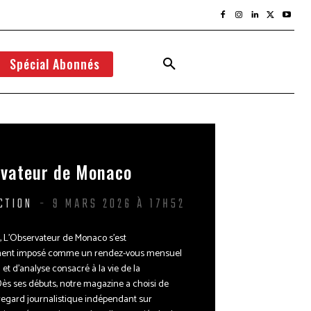
Spécial Abonnés
rvateur de Monaco
CTION
-
9 MARS 2026 À 17H52
, L’Observateur de Monaco s’est
ment imposé comme un rendez-vous mensuel
 et d’analyse consacré à la vie de la
Dès ses débuts, notre magazine a choisi de
regard journalistique indépendant sur