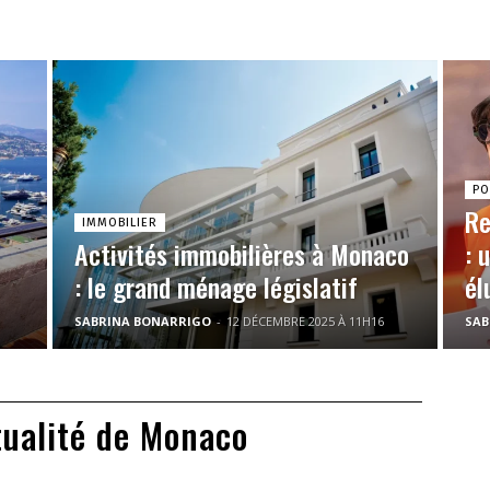
PO
Re
IMMOBILIER
Activités immobilières à Monaco
: 
: le grand ménage législatif
él
SABRINA BONARRIGO
-
12 DÉCEMBRE 2025 À 11H16
SAB
tualité de Monaco