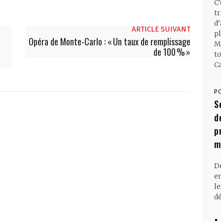
C
t
d
ARTICLE SUIVANT
pl
Opéra de Monte-Carlo : « Un taux de remplissage
M
de 100 % »
t
Ca
P
S
d
p
m
D
en
l
dé