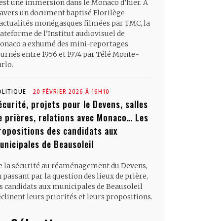
’est une immersion dans le Monaco d’hier. À
ravers un document baptisé Florilège
’actualités monégasques filmées par TMC, la
ateforme de l’Institut audiovisuel de
onaco a exhumé des mini-reportages
ournés entre 1956 et 1974 par Télé Monte-
rlo.
OLITIQUE
20 FÉVRIER 2026 À 16H10
écurité, projets pour le Devens, salles
e prières, relations avec Monaco… Les
ropositions des candidats aux
unicipales de Beausoleil
e la sécurité au réaménagement du Devens,
 passant par la question des lieux de prière,
es candidats aux municipales de Beausoleil
clinent leurs priorités et leurs propositions.