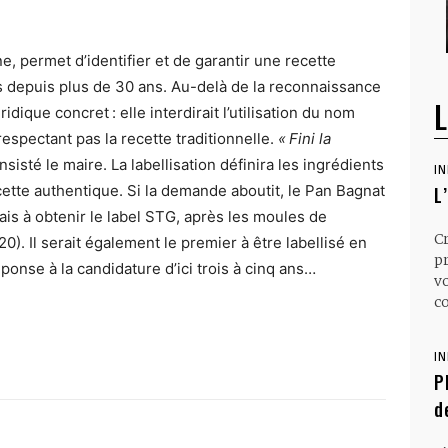
, permet d’identifier et de garantir une recette
mis depuis plus de 30 ans. Au-delà de la reconnaissance
L
ridique concret : elle interdirait l’utilisation du nom
espectant pas la recette traditionnelle.
« Fini la
 insisté le maire. La labellisation définira les ingrédients
I
ecette authentique. Si la demande aboutit, le Pan Bagnat
L
çais à obtenir le label STG, après les moules de
C
). Il serait également le premier à être labellisé en
p
nse à la candidature d’ici trois à cinq ans…
v
co
I
P
d