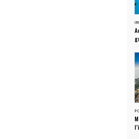
I
A
g
P
M
l