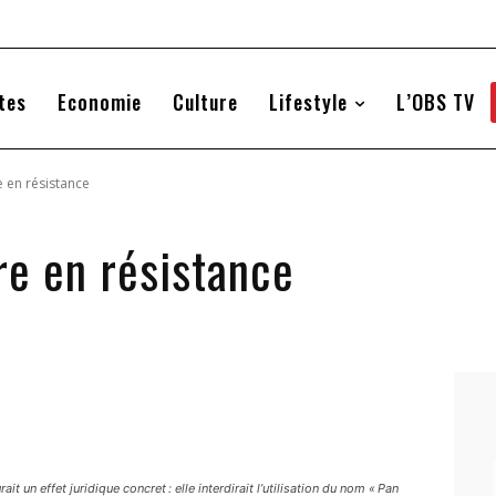
tes
Economie
Culture
Lifestyle
L’OBS TV
 en résistance
re en résistance
t un effet juridique concret : elle interdirait l’utilisation du nom « Pan