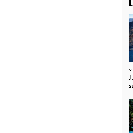
L
S
J
s