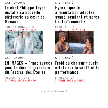
GASTRONOMIE
SPORT-SANTÉ
Le chef Philippe Tayac
Hyrox : quelle
installe sa nouvelle
alimentation adopter
pâtisserie au cœur de
avant, pendant et après
Monaco
l’entraînement ?
SABRINA BONARRIGO
-
LA RÉDACTION
-
28 AVRIL 2025 À 16H44
18 AVRIL 2025 À 14H33
GASTRONOMIE
SPORT-SANTÉ
EN IMAGES – Franc succès
Froid ou chaleur : quels
pour le dîner d’ouverture
effets sur la santé et la
du Festival des Étoilés
performance
MÉLICIA POITIERS
-
LA RÉDACTION
-
11 AVRIL 2025 À 15H30
3 AVRIL 2025 À 16H00
Voir plus d'articles