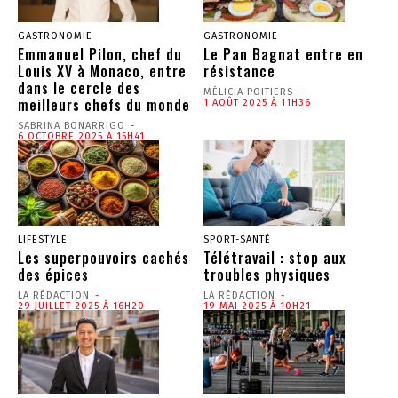
GASTRONOMIE
GASTRONOMIE
Emmanuel Pilon, chef du
Le Pan Bagnat entre en
Louis XV à Monaco, entre
résistance
dans le cercle des
MÉLICIA POITIERS
-
meilleurs chefs du monde
1 AOÛT 2025 À 11H36
SABRINA BONARRIGO
-
6 OCTOBRE 2025 À 15H41
LIFESTYLE
SPORT-SANTÉ
Les superpouvoirs cachés
Télétravail : stop aux
des épices
troubles physiques
LA RÉDACTION
-
LA RÉDACTION
-
29 JUILLET 2025 À 16H20
19 MAI 2025 À 10H21