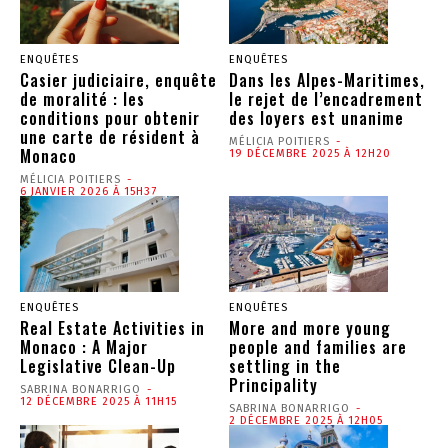
ENQUÊTES
ENQUÊTES
Casier judiciaire, enquête
Dans les Alpes-Maritimes,
de moralité : les
le rejet de l’encadrement
conditions pour obtenir
des loyers est unanime
une carte de résident à
MÉLICIA POITIERS
-
Monaco
19 DÉCEMBRE 2025 À 12H20
MÉLICIA POITIERS
-
6 JANVIER 2026 À 15H37
ENQUÊTES
ENQUÊTES
Real Estate Activities in
More and more young
Monaco : A Major
people and families are
Legislative Clean-Up
settling in the
Principality
SABRINA BONARRIGO
-
12 DÉCEMBRE 2025 À 11H15
SABRINA BONARRIGO
-
2 DÉCEMBRE 2025 À 12H05