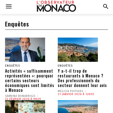
Enquêtes
ENQUÊTES
ENQUÊTES
Activités « suffisamment
Y a-t-il trop de
représentées »: pourquoi
restaurants à Monaco ?
certains secteurs
Des professionnels du
économiques sont limités
secteur donnent leur avis
à Monaco
MÉLICIA POITIERS
-
21 JANVIER 2026 À 12H35
SABRINA BONARRIGO
-
12 FÉVRIER 2026 À 9H39