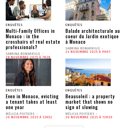
ENQUÊTES
ENQUÊTES
Multi-Family Offices in
Balade architecturale au
Monaco : in the
coeur du Jardin exotique
crosshairs of real estate
à Monaco
professionals?
SABRINA BONARRIGO
-
24 NOVEMBRE 2025 À 9H01
SABRINA BONARRIGO
-
28 NOVEMBRE 2025 À 7H28
ENQUÊTES
ENQUÊTES
Even in Monaco, evicting
Beausoleil : a property
a tenant takes at least
market that shows no
one year
sign of slowing
MÉLICIA POITIERS
-
MÉLICIA POITIERS
-
20 NOVEMBRE 2025 À 12H52
20 NOVEMBRE 2025 À 12H30