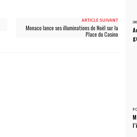
ARTICLE SUIVANT
I
Monaco lance ses illuminations de Noël sur la
A
Place du Casino
g
P
M
l