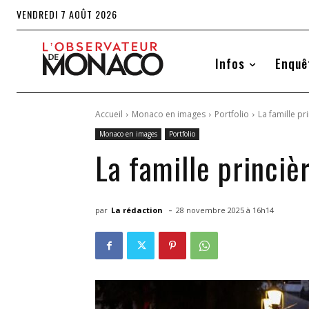
VENDREDI 7 AOÛT 2026
Infos
Enquê
Accueil
Monaco en images
Portfolio
La famille pri
Monaco en images
Portfolio
La famille princièr
-
par
La rédaction
28 novembre 2025 à 16h14