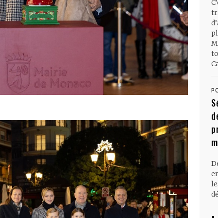
C
t
d
pl
M
t
Ca
P
S
d
p
m
D
en
l
dé