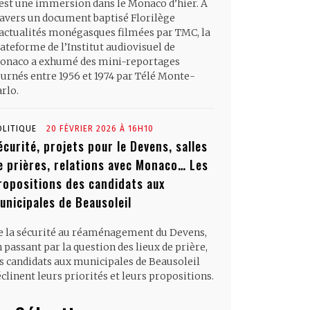
’est une immersion dans le Monaco d’hier. À
ravers un document baptisé Florilège
’actualités monégasques filmées par TMC, la
ateforme de l’Institut audiovisuel de
onaco a exhumé des mini-reportages
ournés entre 1956 et 1974 par Télé Monte-
rlo.
OLITIQUE
20 FÉVRIER 2026 À 16H10
écurité, projets pour le Devens, salles
e prières, relations avec Monaco… Les
ropositions des candidats aux
unicipales de Beausoleil
e la sécurité au réaménagement du Devens,
 passant par la question des lieux de prière,
es candidats aux municipales de Beausoleil
clinent leurs priorités et leurs propositions.