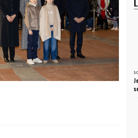
L
S
J
s