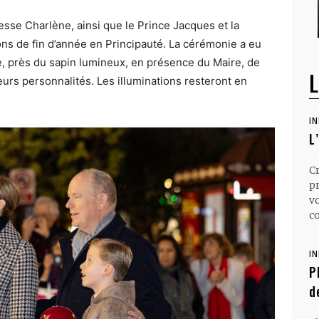
cesse Charlène, ainsi que le Prince Jacques et la
ons de fin d’année en Principauté. La cérémonie a eu
e, près du sapin lumineux, en présence du Maire, de
L
rs personnalités. Les illuminations resteront en
I
L
C
p
v
co
I
P
d