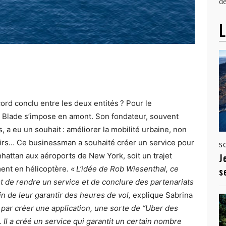
dé
L
rd conclu entre les deux entités ? Pour le
 Blade s’impose en amont. Son fondateur, souvent
 a eu un souhait : améliorer la mobilité urbaine, non
 airs… Ce businessman a souhaité créer un service pour
S
attan aux aéroports de New York, soit un trajet
J
ent en hélicoptère.
« L’idée de Rob Wiesenthal, ce
s
st de rendre un service et de conclure des partenariats
in de leur garantir des heures de vol,
explique Sabrina
ar créer une application, une sorte de “Uber des
e. Il a créé un service qui garantit un certain nombre