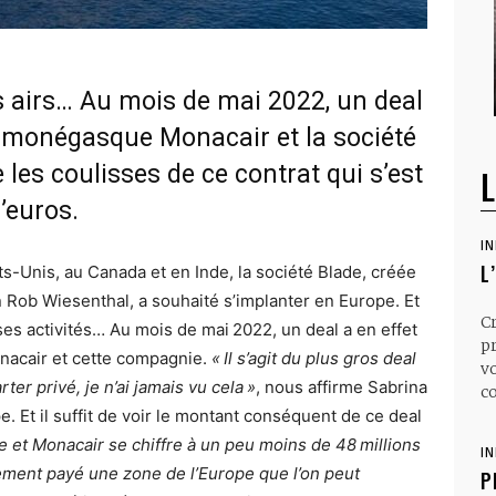
s airs… Au mois de mai 2022, un deal
ur monégasque Monacair et la société
les coulisses de ce contrat qui s’est
L
d’euros.
I
L
ts-Unis, au Canada et en Inde, la société Blade, créée
n Rob Wiesenthal, a souhaité s’implanter en Europe. Et
C
 ses activités… Au mois de mai 2022, un deal a en effet
p
nacair et cette compagnie.
« Il s’agit du plus gros deal
v
rter privé, je n’ai jamais vu cela »
, nous affirme Sabrina
co
. Et il suffit de voir le montant conséquent de ce deal
de et Monacair se chiffre à un peu moins de 48 millions
I
lement payé une zone de l’Europe que l’on peut
P