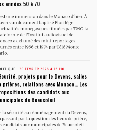
es années 50 à 70
’est une immersion dans le Monaco d’hier. À
ravers un document baptisé Florilège
’actualités monégasques filmées par TMC, la
ateforme de l’Institut audiovisuel de
onaco a exhumé des mini-reportages
ournés entre 1956 et 1974 par Télé Monte-
rlo.
OLITIQUE
20 FÉVRIER 2026 À 16H10
écurité, projets pour le Devens, salles
e prières, relations avec Monaco… Les
ropositions des candidats aux
unicipales de Beausoleil
e la sécurité au réaménagement du Devens,
 passant par la question des lieux de prière,
es candidats aux municipales de Beausoleil