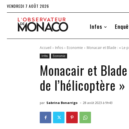
VENDREDI 7 AOÛT 2026
Infos
Enquê
Accueil
Infos
Economie
Monacair et Blade : « Le pl
Infos
Economie
Monacair et Blade 
de l’hélicoptère »
-
par
Sabrina Bonarrigo
28 août 2023 à 9h43