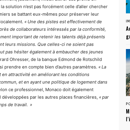
la solution n’est pas forcément celle d’aller chercher
rniers se battant eux-mêmes pour préserver leur
 localement.
« Une des pistes est effectivement de
I
A
rès de collaborateurs intéressés par la conformité,
g
ement important de retenir les talents déjà présents
ant leurs missions. Que celles-ci ne soient pas
faut pas hésiter également à embaucher des jeunes
ard Ohresser, de la banque Edmond de Rotschild
ussi prendre en compte bien d’autres paramètres.
« La
n attractivité en améliorant les conditions
n commun, et en ayant une politique de logement dans
 Selon ce professionnel, Monaco doit également
l développées par les autres places financières,
« par
mps de travail. »
P
M
l