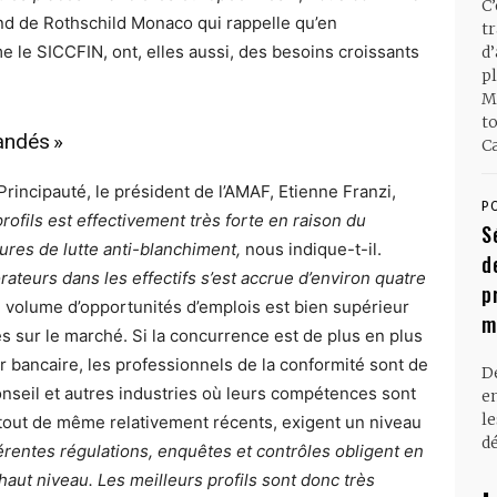
C
nd de Rothschild Monaco qui rappelle qu’en
t
e le SICCFIN, ont, elles aussi, des besoins croissants
d
pl
M
t
andés »
Ca
rincipauté, le président de l’AMAF, Etienne Franzi,
P
rofils est effectivement très forte en raison du
S
res de lutte anti-blanchiment,
nous indique-t-il.
d
orateurs dans les effectifs s’est accrue d’environ quatre
p
e volume d’opportunités d’emplois est bien supérieur
m
s sur le marché. Si la concurrence est de plus en plus
r bancaire, les professionnels de la conformité sont de
D
conseil et autres industries où leurs compétences sont
en
l
t tout de même relativement récents, exigent un niveau
dé
érentes régulations, enquêtes et contrôles obligent en
aut niveau. Les meilleurs profils sont donc très