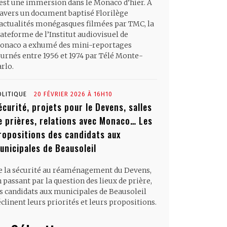
’est une immersion dans le Monaco d’hier. À
ravers un document baptisé Florilège
’actualités monégasques filmées par TMC, la
ateforme de l’Institut audiovisuel de
onaco a exhumé des mini-reportages
ournés entre 1956 et 1974 par Télé Monte-
rlo.
OLITIQUE
20 FÉVRIER 2026 À 16H10
écurité, projets pour le Devens, salles
e prières, relations avec Monaco… Les
ropositions des candidats aux
unicipales de Beausoleil
e la sécurité au réaménagement du Devens,
 passant par la question des lieux de prière,
es candidats aux municipales de Beausoleil
clinent leurs priorités et leurs propositions.