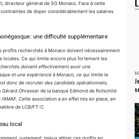
L
eit, directeur général de SG Monaco. Face à cette
contraintes de doper considérablement les salaires
onégasque : une difficulté supplémentaire
 les profils recherchés à Monaco doivent nécessairement
locales. Ce qui limite encore plus fortement les
echerchés doivent effectivement avoir une
S
que et une expérience à Monaco, ce qui limite le
J
est donc de recruter des candidats opérationnels,
s
te Gérard Ohresser de la banque Edmond de Rotschild
e l’AMAF. Cette association a en effet mis en place, en
 matière de LCB/FT-C.
eau local
omment, justement, mieux attirer ces profils en