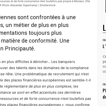
sources et de forte concurrence n’est toutefois pas propre à Monaco. Elle
» © Photo Alexander Supertramp / Shutterstock
éennes sont confrontées à une
s, un métier de plus en plus
L
mentations toujours plus
matière de conformité. Une
I
L
 en Principauté.
C
s en plus difficiles à dénicher… Les banquiers
p
v
uver des talents dans les domaines de la compliance
co
asse-tête. Une problématique de recrutement qui n’est
le des places financières européennes est semble-t-il
I
te réglementaire de plus en plus complexe, les
P
pliance se sont en effet accentués ces dernières
d
ressources et de forte concurrence n’est toutefois pas
utres places financières européennes »
, nous confirme