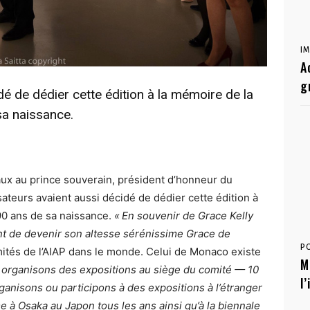
I
A
g
é de dédier cette édition à la mémoire de la
sa naissance.
vaux au prince souverain, président d’honneur du
isateurs avaient aussi décidé de dédier cette édition à
90 ans de sa naissance.
« En souvenir de Grace Kelly
ant de devenir son altesse sérénissime Grace de
P
mités de l’AIAP dans le monde. Celui de Monaco existe
M
s organisons des expositions au siège du comité — 10
l
anisons ou participons à des expositions à l’étranger
 à Osaka au Japon tous les ans ainsi qu’à la biennale