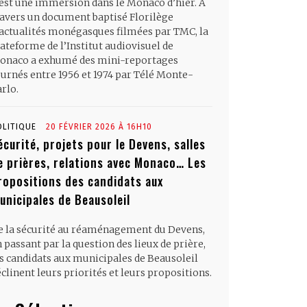
’est une immersion dans le Monaco d’hier. À
ravers un document baptisé Florilège
’actualités monégasques filmées par TMC, la
ateforme de l’Institut audiovisuel de
onaco a exhumé des mini-reportages
ournés entre 1956 et 1974 par Télé Monte-
rlo.
OLITIQUE
20 FÉVRIER 2026 À 16H10
écurité, projets pour le Devens, salles
e prières, relations avec Monaco… Les
ropositions des candidats aux
unicipales de Beausoleil
e la sécurité au réaménagement du Devens,
 passant par la question des lieux de prière,
es candidats aux municipales de Beausoleil
clinent leurs priorités et leurs propositions.