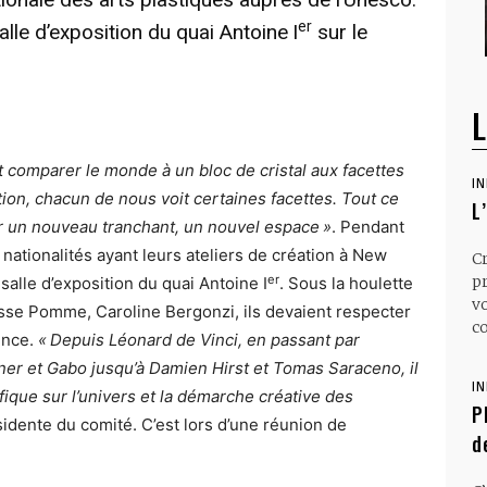
er
alle d’exposition du quai Antoine I
sur le
L
t comparer le monde à un bloc de cristal aux facettes
I
tion, chacun de nous voit certaines facettes. Tout ce
L
ir un nouveau tranchant, un nouvel espace »
. Pendant
nationalités ayant leurs ateliers de création à New
C
er
p
alle d’exposition du quai Antoine I
. Sous la houlette
v
osse Pomme, Caroline Bergonzi, ils devaient respecter
co
ence.
« Depuis Léonard de Vinci, en passant par
sner et Gabo jusqu’à Damien Hirst et Tomas Saraceno, il
I
tifique sur l’univers et la démarche créative des
P
sidente du comité. C’est lors d’une réunion de
d