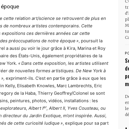
C
e époque
t
d
de cette relation art/science se retrouvent de plus en
pl
M
ts de nombreux artistes contemporains. Cette
t
s expositions ces dernières années car cette
Ca
 des préoccupations de notre époque »
, poursuit la
 a aussi pu voir le jour grâce à Kira, Marina et Roy
P
aire des États-Unis, également propriétaires de la
S
New York.
« Dans cette exposition, les artistes utilisent
d
réer de nouvelles formes artistiques. De
New York à
p
 »,
expriment-ils. C’est en partie grâce à eux que les
m
vin Kelly, Elisabeth Knowles, Marc Lambrechts, Eric
egory de la Haba, Thierry Geoffrey/Colonel se sont
D
ns, peintures, photos, vidéos, installations : les
en
er
explorateurs, Albert I
, Albert II, Yves Cousteau, ou
l
dé
directeur du Jardin Exotique, m’ont inspirée. Aussi,
més de cette curiosité ludique »
, explique pour sa part