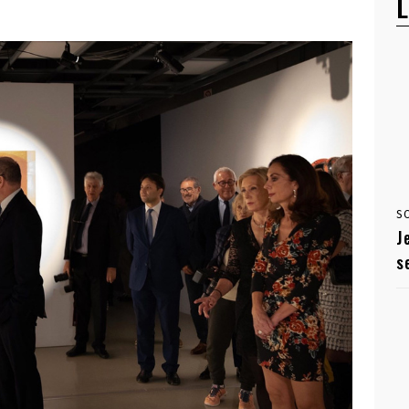
L
S
J
s