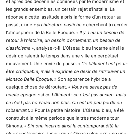
et après des décennies dominées par le modernisme et
les grands ensembles, un certain rejet s’installe. La
réponse à cette lassitude a pris la forme d’un retour au
passé, d’une
« architecture pastiche »
cherchant à recréer
l’atmosphère de la Belle Époque.
« Il y a eu un besoin de
retour à l’histoire, un besoin d’ornement, un besoin de
classicisme »
, analyse-t-il. L’Oiseau bleu incarne ainsi le
désir de ralentir le temps dans une ville en perpétuel
mouvement. Une envie de pause.
« Ce bâtiment est peut-
être critiquable, mais il exprime ce désir de retrouver un
Monaco Belle Époque. »
Son apparence hybride a
quelque chose de déroutant.
« Vous ne savez pas de
quelle époque est ce bâtiment : ce n’est pas ancien, mais
ce n’est pas nouveau non plus. On est un peu perdu en
l’observant. »
Pour la petite histoire, L’Oiseau bleu, a été
construit à la même période que la très moderne tour
Simona.
« Simona incarne ainsi la contemporanéité la
plus spectaculaire, tandis que L’Oiseau bleu exprime une