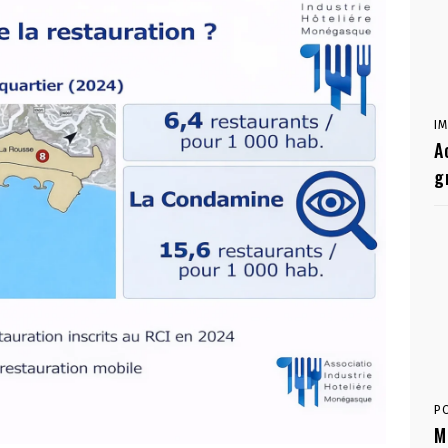
I
A
g
P
M