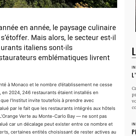
année en année, le paysage culinaire
’étoffer. Mais alors, le secteur est-il
urants italiens sont-ils
L
staurateurs emblématiques livrent
I
L
senté à Monaco et le nombre d’établissement ne cesse
C
, en 2024, 246 restaurants étaient installés en
p
ue l’Institut invite toutefois à prendre avec
v
co
alué par le fait que les restaurants intégrés aux hôtels
 L’Orange Verte au Monte-Carlo Bay — ne sont pas
évalué car un décalage peut exister entre ce nombre et
I
P
rts, certaines entités choisissant de rester actives au