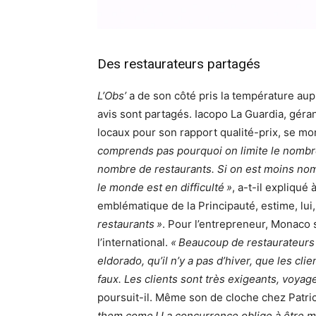
Des restaurateurs partagés
L’Obs’
a de son côté pris la température aup
avis sont partagés. Iacopo La Guardia, gérant
locaux pour son rapport qualité-prix, se mo
comprends pas pourquoi on limite le nombre
nombre de restaurants. Si on est moins nom
le monde est en difficulté »
, a-t-il expliqué 
emblématique de la Principauté, estime, lui, 
restaurants »
. Pour l’entrepreneur, Monaco 
l’international.
« Beaucoup de restaurateurs 
eldorado, qu’il n’y a pas d’hiver, que les cl
faux. Les clients sont très exigeants, voya
poursuit-il. Même son de cloche chez Patri
them come ! La concurrence oblige à être m