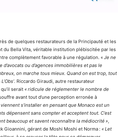
rès de quelques restaurateurs de la Principauté et les
 du Bella Vita, véritable institution plébiscitée par les
ntre complètement favorable à une régulation. «
Je ne
 d’avocats ou d’agences immobilières et pas le
breux, on marche tous mieux. Quand on est trop, tout
à
L’Obs’
. Riccardo Giraudi, autre restaurateur
qu’il serait
« ridicule de réglementer le nombre de
souffre avant tout d’une perception erronée à
viennent s’installer en pensant que Monaco est un
ients dépensent sans compter et acceptent tout. C’est
gent beaucoup et savent reconnaître la médiocrité »
,
ck Gioannini, gérant de Moshi Moshi et Norma :
« Let
eilleur, à se creuser la tête pour se démarquer…