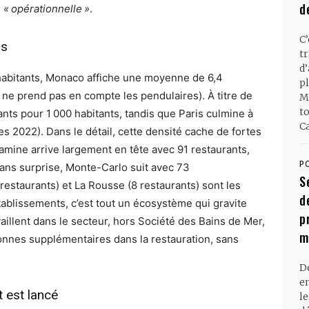
d
é
« opérationnelle »
.
C
rs
t
d
habitants, Monaco affiche une moyenne de 6,4
pl
i ne prend pas en compte les pendulaires). À titre de
M
t
ts pour 1 000 habitants, tandis que Paris culmine à
Ca
res 2022). Dans le détail, cette densité cache de fortes
damine arrive largement en tête avec 91 restaurants,
P
 Sans surprise, Monte-Carlo suit avec 73
S
restaurants) et La Rousse (8 restaurants) sont les
d
ablissements, c’est tout un écosystème qui gravite
p
vaillent dans le secteur, hors Société des Bains de Mer,
m
onnes supplémentaires dans la restauration, sans
D
en
t est lancé
l