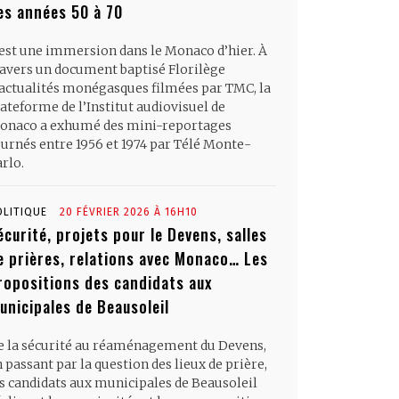
es années 50 à 70
’est une immersion dans le Monaco d’hier. À
ravers un document baptisé Florilège
’actualités monégasques filmées par TMC, la
ateforme de l’Institut audiovisuel de
onaco a exhumé des mini-reportages
ournés entre 1956 et 1974 par Télé Monte-
rlo.
OLITIQUE
20 FÉVRIER 2026 À 16H10
écurité, projets pour le Devens, salles
e prières, relations avec Monaco… Les
ropositions des candidats aux
unicipales de Beausoleil
e la sécurité au réaménagement du Devens,
 passant par la question des lieux de prière,
es candidats aux municipales de Beausoleil