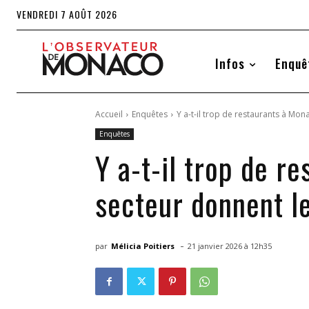
VENDREDI 7 AOÛT 2026
Infos
Enquê
Accueil
Enquêtes
Y a-t-il trop de restaurants à Mon
Enquêtes
Y a-t-il trop de r
secteur donnent le
-
par
Mélicia Poitiers
21 janvier 2026 à 12h35