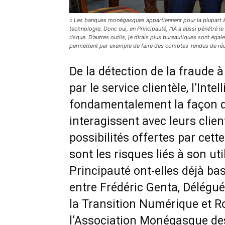
« Les banques monégasques appartiennent pour la plupart à 
technologie. Donc oui, en Principauté, l’IA a aussi pénétré l
risque. D’autres outils, je dirais plus bureautiques sont ég
permettent par exemple de faire des comptes-rendus de ré
De la détection de la fraude 
par le service clientèle, l’Intel
fondamentalement la façon d
interagissent avec leurs clien
possibilités offertes par cett
sont les risques liés à son ut
Principauté ont-elles déjà bas
entre Frédéric Genta, Délégué I
la Transition Numérique et R
l’Association Monégasque des