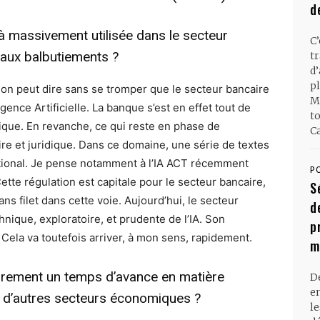
d
éjà massivement utilisée dans le secteur
C
 aux balbutiements ?
t
d
pl
 on peut dire sans se tromper que le secteur bancaire
M
igence Artificielle. La banque s’est en effet tout de
t
ique. En revanche, ce qui reste en phase de
Ca
ire et juridique. Dans ce domaine, une série de textes
ational. Je pense notamment à l’IA ACT récemment
P
tte régulation est capitale pour le secteur bancaire,
S
ns filet dans cette voie. Aujourd’hui, le secteur
d
nique, exploratoire, et prudente de l’IA. Son
p
é. Cela va toutefois arriver, à mon sens, rapidement.
m
airement un temps d’avance en matière
D
en
t à d’autres secteurs économiques ?
l