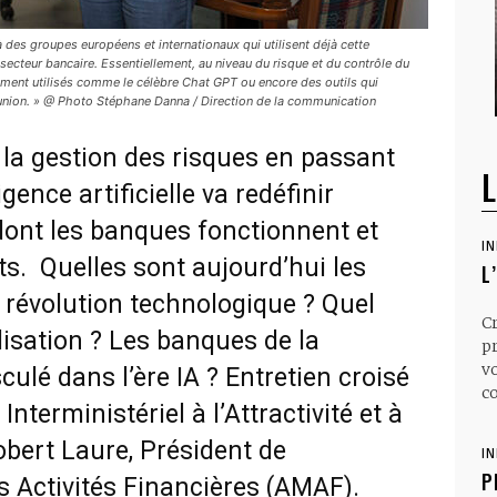
des groupes européens et internationaux qui utilisent déjà cette
e secteur bancaire. Essentiellement, au niveau du risque et du contrôle du
alement utilisés comme le célèbre Chat GPT ou encore des outils qui
union. » @ Photo Stéphane Danna / Direction de la communication
à la gestion des risques en passant
L
ligence artificielle va redéfinir
ont les banques fonctionnent et
I
ts. Quelles sont aujourd’hui les
L
e révolution technologique ? Quel
C
ilisation ? Les banques de la
p
v
culé dans l’ère IA ? Entretien croisé
co
nterministériel à l’Attractivité et à
obert Laure, Président de
I
P
 Activités Financières (AMAF).