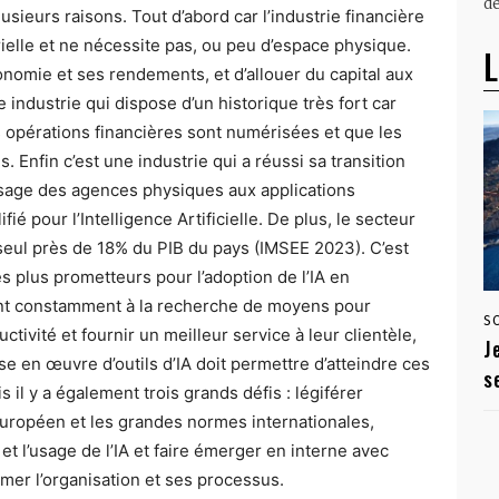
dé
sieurs raisons. Tout d’abord car l’industrie financière
rielle et ne nécessite pas, ou peu d’espace physique.
L
onomie et ses rendements, et d’allouer du capital aux
 industrie qui dispose d’un historique très fort car
es opérations financières sont numérisées et que les
nfin c’est une industrie qui a réussi sa transition
sage des agences physiques aux applications
ié pour l’Intelligence Artificielle. De plus, le secteur
seul près de 18% du PIB du pays (IMSEE 2023). C’est
 plus prometteurs pour l’adoption de l’IA en
ont constamment à la recherche de moyens pour
S
uctivité et fournir un meilleur service à leur clientèle,
J
se en œuvre d’outils d’IA doit permettre d’atteindre ces
s
s il y a également trois grands défis : légiférer
européen et les grandes normes internationales,
 et l’usage de l’IA et faire émerger en interne avec
ormer l’organisation et ses processus.