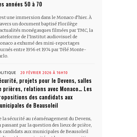
es années 50 à 70
’est une immersion dans le Monaco d’hier. À
ravers un document baptisé Florilège
’actualités monégasques filmées par TMC, la
ateforme de l’Institut audiovisuel de
onaco a exhumé des mini-reportages
ournés entre 1956 et 1974 par Télé Monte-
rlo.
OLITIQUE
20 FÉVRIER 2026 À 16H10
écurité, projets pour le Devens, salles
e prières, relations avec Monaco… Les
ropositions des candidats aux
unicipales de Beausoleil
e la sécurité au réaménagement du Devens,
 passant par la question des lieux de prière,
es candidats aux municipales de Beausoleil