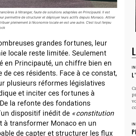
ncières à l’étranger, faute de solutions adaptées en Principauté. Il est
eur permettre de structurer et déployer leurs actifs depuis Monaco. Attirer
ibuer pleinement à l’économie locale en est une autre. C’est tout l’enjeu
tock
ombreuses grandes fortunes, leur
L
ie locale reste limitée. Seulement
é en Principauté, un chiffre bien en
I
 de ces résidents. Face à ce constat,
L
sur plusieurs réformes législatives
C
dique et inciter ces fortunes à
p
v
 De la refonte des fondations
co
’un dispositif inédit de
« constitution
nt à transformer Monaco en un
I
P
able de capter et structurer les flux