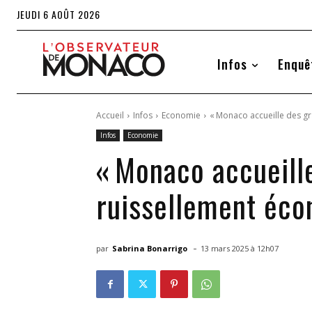
JEUDI 6 AOÛT 2026
Infos
Enquê
Accueil
Infos
Economie
« Monaco accueille des gr
Infos
Economie
« Monaco accueille
ruissellement éco
-
par
Sabrina Bonarrigo
13 mars 2025 à 12h07