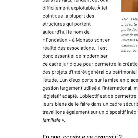
difficilement exploitable. À tel
point que la plupart des
« Nous réf
structures qui portent
plus forte
partie de 
aujourd’hui le nom de
investir e
« Fondation » à Monaco sont en
l’investis
capitaux v
réalité des associations. Il est
infrastruc
donc essentiel de moderniser
ce cadre juridique pour permettre la créat
des projets d’intérêt général ou patrimonial
l’étude. L’un d’eux porte sur la mise en plac
gestion largement utilisé à l’international, 
législatif adapté. L’objectif est de permettr
leurs biens de le faire dans un cadre sécur
travaillons également sur un dispositif iné
familiale ».
En quoi consiste ce dispositif ?