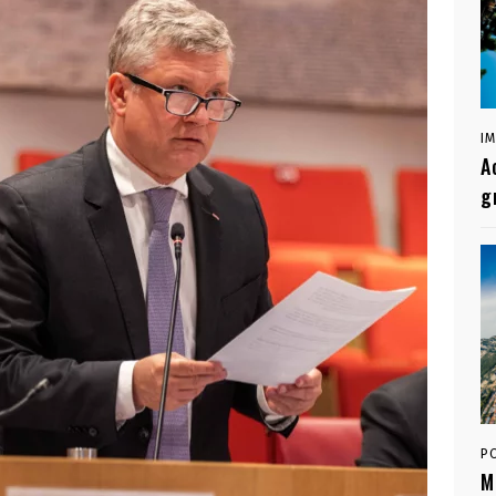
I
A
g
P
M