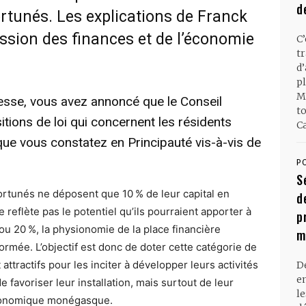
d
ortunés. Les explications de Franck
ssion des finances et de l’économie
C
t
d
pl
M
esse, vous avez annoncé que le Conseil
t
sitions de loi qui concernent les résidents
Ca
 que vous constatez en Principauté vis-à-vis de
P
S
fortunés ne déposent que 10 % de leur capital en
d
e reflète pas le potentiel qu’ils pourraient apporter à
p
 ou 20 %, la physionomie de la place financière
m
mée. L’objectif est donc de doter cette catégorie de
ttractifs pour les inciter à développer leurs activités
D
en
e favoriser leur installation, mais surtout de leur
l
économique monégasque.