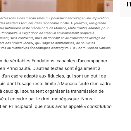
l
léchissons à des mécanismes qui pourraient encourager une implication
 des résidents fortunés dans l’économie locale. Aujourd’hui, une grande
leur patrimoine reste placée hors de Monaco, faute d’outils adaptés pour
n Principauté. Il s’agit donc de créer un environnement propice à
sement, sans contrainte, mais en donnant envie d’orienter davantage de
ers des projets locaux, qu’il s’agisse d’entreprises, de nouvelles
tures ou d’initiatives économiques d’envergure. » © Photo Conseil National
ion de véritables Fondations, capables d’accompagner
 en Principauté. D’autres textes sont également à
e d’un cadre adapté aux fiducies, qui sont un outil de
mais dont l’usage reste limité à Monaco faute d’un cadre
e à ceux qui souhaitent organiser la transmission de
isé et encadré par le droit monégasque. Nous
dit en Principauté, que nous avons appelé
« constitution