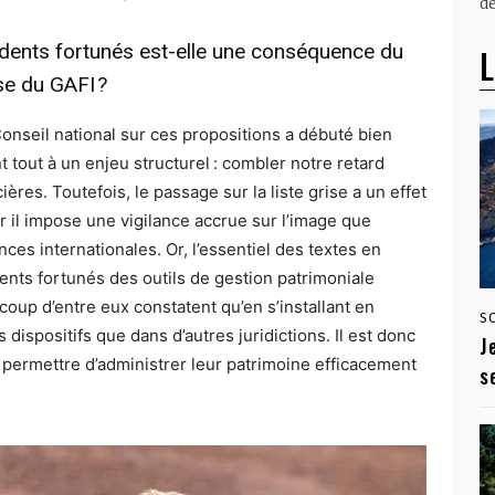
dé
sidents fortunés est-elle une conséquence du
L
se du GAFI ?
u Conseil national sur ces propositions a débuté bien
 tout à un enjeu structurel : combler notre retard
cières. Toutefois, le passage sur la liste grise a un effet
 car il impose une vigilance accrue sur l’image que
es internationales. Or, l’essentiel des textes en
idents fortunés des outils de gestion patrimoniale
oup d’entre eux constatent qu’en s’installant en
S
dispositifs que dans d’autres juridictions. Il est donc
J
r permettre d’administrer leur patrimoine efficacement
s