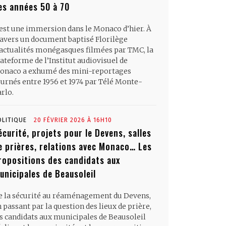
es années 50 à 70
’est une immersion dans le Monaco d’hier. À
ravers un document baptisé Florilège
’actualités monégasques filmées par TMC, la
ateforme de l’Institut audiovisuel de
onaco a exhumé des mini-reportages
ournés entre 1956 et 1974 par Télé Monte-
rlo.
OLITIQUE
20 FÉVRIER 2026 À 16H10
écurité, projets pour le Devens, salles
e prières, relations avec Monaco… Les
ropositions des candidats aux
unicipales de Beausoleil
e la sécurité au réaménagement du Devens,
 passant par la question des lieux de prière,
es candidats aux municipales de Beausoleil