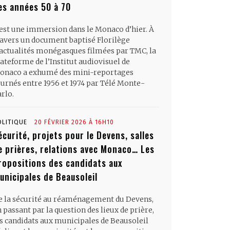
es années 50 à 70
’est une immersion dans le Monaco d’hier. À
ravers un document baptisé Florilège
’actualités monégasques filmées par TMC, la
ateforme de l’Institut audiovisuel de
onaco a exhumé des mini-reportages
ournés entre 1956 et 1974 par Télé Monte-
rlo.
OLITIQUE
20 FÉVRIER 2026 À 16H10
écurité, projets pour le Devens, salles
e prières, relations avec Monaco… Les
ropositions des candidats aux
unicipales de Beausoleil
e la sécurité au réaménagement du Devens,
 passant par la question des lieux de prière,
es candidats aux municipales de Beausoleil