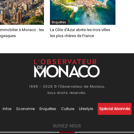
Enquêtes
immobilier à Monaco : les
La Côte d’Azur abrite les trois villes
égasques
les plus chères de France
1995 - 2026 © l'Observateur de Monaco,
tous droits réservés.
Infos
Economie
Enquêtes
Culture
Lifestyle
Spécial Abonnés
SUIVEZ-NOUS