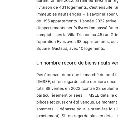
durant l’année 2022. Si l’année 1993 a enre
livraison de 431 logements, c’est ensuite l’
immeubles neufs érigés – à savoir la Tour Od
de 195 appartements. L’année 2022 arrive 
d’appartements neufs livrés l’an passé fut en
comptabilisés la Villa Trianon au 45 rue Gri
l’opération Evos avec 63 appartements, ou e
Square Gastaud, avec 10 logements.
Un nombre record de biens neufs v
Pas étonnant donc que le marché du neuf fu
l’IMSEE, si l’on regarde cette dernière déce
total 88 ventes en 2022 (contre 23 seulemen
particulièrement prisées : l’IMSEE détaille 
pièces (et plus) ont été vendus. Le montant
sommets. Il dépasse pour la première fois le 
exactement). Si l’on regarde plus en détail, 