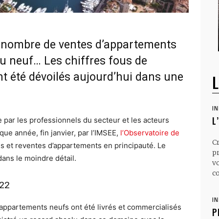
 nombre de ventes d’appartements
du neuf… Les chiffres fous de
nt été dévoilés aujourd’hui dans une
L
I
L
par les professionnels du secteur et les acteurs
ue année, fin janvier, par l’IMSEE,
l’Observatoire de
C
es et reventes d’appartements en principauté. Le
p
dans le moindre détail.
v
co
022
I
’appartements neufs ont été livrés et commercialisés
P