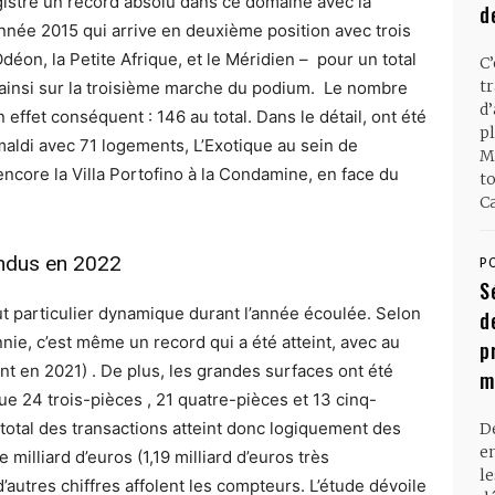
gistré un record absolu dans ce domaine avec la
d
année 2015 qui arrive en deuxième position avec trois
éon, la Petite Afrique, et le Méridien – pour un total
C
t
ainsi sur la troisième marche du podium. Le nombre
d
 effet conséquent : 146 au total. Dans le détail, ont été
pl
maldi avec 71 logements, L’Exotique au sein de
M
ncore la Villa Portofino à la Condamine, en face du
t
Ca
endus en 2022
P
S
t particulier dynamique durant l’année écoulée. Selon
d
nnie, c’est même un record qui a été atteint, avec au
p
t en 2021) . De plus, les grandes surfaces ont été
m
que 24 trois-pièces , 21 quatre-pièces et 13 cinq-
 total des transactions atteint donc logiquement des
D
en
milliard d’euros (1,19 milliard d’euros très
l
d’autres chiffres affolent les compteurs. L’étude dévoile