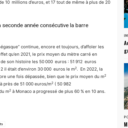
 de 10 millions d’euros, et 17 tout de même à plus de 20
 seconde année consécutive la barre
I
A
égasque” continue, encore et toujours, d’affoler les
g
 effet qu’en 2021, le prix moyen du mètre carré en
 de son histoire les 50 000 euros : 51 912 euros
2
2 il était d’environ 30 000 euros le m
.
En 2022, la
2
ore une fois dépassée, bien que le prix moyen du m
2
 à près de 51 000 euros/m
( 50 982
2
 du m
à Monaco a progressé de plus 60 % en 10 ans.
P
M
ts