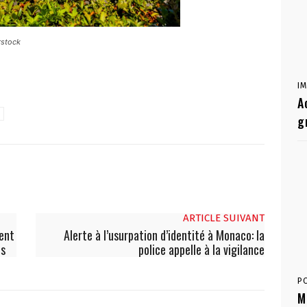
rstock
I
A
g
ARTICLE SUIVANT
ment
Alerte à l’usurpation d’identité à Monaco: la
és
police appelle à la vigilance
P
M