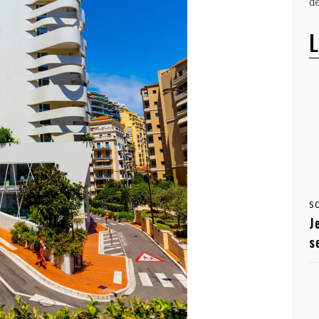
dé
L
S
J
s