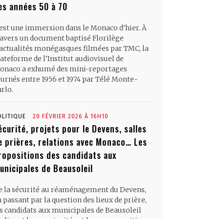
es années 50 à 70
’est une immersion dans le Monaco d’hier. À
ravers un document baptisé Florilège
’actualités monégasques filmées par TMC, la
ateforme de l’Institut audiovisuel de
onaco a exhumé des mini-reportages
ournés entre 1956 et 1974 par Télé Monte-
rlo.
OLITIQUE
20 FÉVRIER 2026 À 16H10
écurité, projets pour le Devens, salles
e prières, relations avec Monaco… Les
ropositions des candidats aux
unicipales de Beausoleil
e la sécurité au réaménagement du Devens,
 passant par la question des lieux de prière,
es candidats aux municipales de Beausoleil