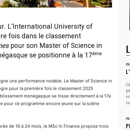
r. L’International University of
re fois dans le classement
mes
pour son Master of Science in
L
ème
égasque se positionne à la 17
I
L
signe une performance notable. Le Master of Science in
C
ègre pour la première fois le classement 2025
p
tablissement monégasque se hisse directement à la 17e
v
co
re pour ce programme encore jeune sur la scène
I
P
rée de 16 à 24 mois, le MSc in Finance propose trois