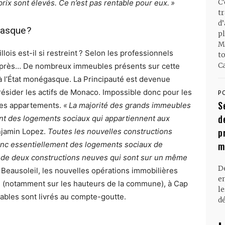
C
rix sont élevés. Ce n’est pas rentable pour eux. »
t
d
gasque ?
pl
M
lois est-il si restreint ? Selon les professionnels
t
Ca
ut près… De nombreux immeubles présents sur cette
 l’État monégasque. La Principauté est devenue
résider les actifs de Monaco. Impossible donc pour les
P
S
ces appartements.
« La majorité des grands immeubles
d
ont des logements sociaux qui appartiennent aux
p
njamin Lopez.
Toutes les nouvelles constructions
donc essentiellement des logements sociaux de
m
de deux constructions neuves qui sont sur un même
D
 Beausoleil, les nouvelles opérations immobilières
en
é (notamment sur les hauteurs de la commune), à Cap
l
ables sont livrés au compte-goutte.
dé