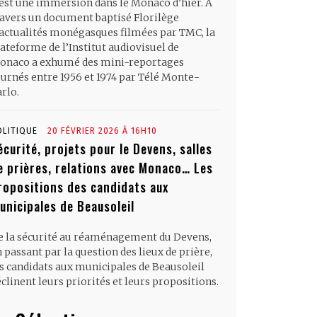
’est une immersion dans le Monaco d’hier. À
ravers un document baptisé Florilège
’actualités monégasques filmées par TMC, la
ateforme de l’Institut audiovisuel de
onaco a exhumé des mini-reportages
ournés entre 1956 et 1974 par Télé Monte-
rlo.
OLITIQUE
20 FÉVRIER 2026 À 16H10
écurité, projets pour le Devens, salles
e prières, relations avec Monaco… Les
ropositions des candidats aux
unicipales de Beausoleil
e la sécurité au réaménagement du Devens,
 passant par la question des lieux de prière,
es candidats aux municipales de Beausoleil
clinent leurs priorités et leurs propositions.