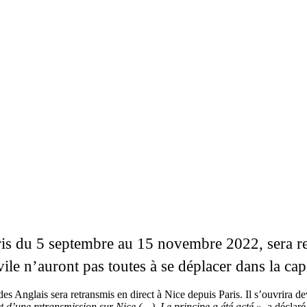
 Paris du 5 septembre au 15 novembre 2022, sera 
vile n’auront pas toutes à se déplacer dans la capi
des Anglais sera retransmis en direct à Nice depuis Paris. Il s’ouvrira d
 d’une retransmission sur Nice (…). Le principe a été acté »
, a déclar