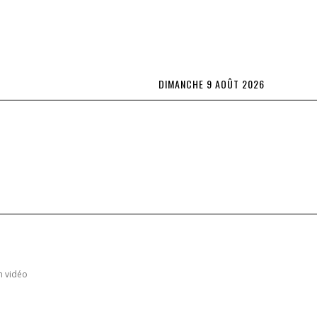
DIMANCHE 9 AOÛT 2026
Lifestyle
L’OBS TV
Spécial Abonnés
plus
en vidéo