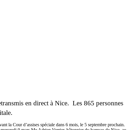
retransmis en direct à Nice. Les 865 personnes
tale.
evant la Cour d’assises spéciale dans 6 mois, le 5 septembre prochain.
é mercredi 9 mars Me Adrien Verrier, bâtonnier du barreau de Nice, au