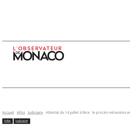
Infos
Enquêtes
Economie
Culture
Accueil
Infos
Judiciaire
Attentat du 14 juillet à Nice : le procès retransmis 
Infos
Judiciaire