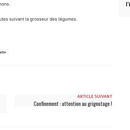
l
gnons.
utes suivant la grosseur des légumes.
ette
ARTICLE SUIVANT
Confinement : attention au grignotage !