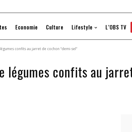
tes
Economie
Culture
Lifestyle
L’OBS TV
e légumes confits au jarret de cochon “demi-sel”
de légumes confits au jarr