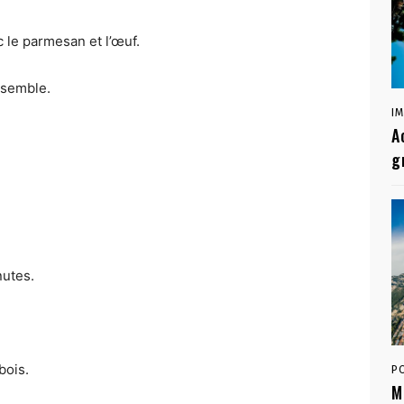
c le parmesan et l’œuf.
nsemble.
I
A
g
nutes.
bois.
P
M