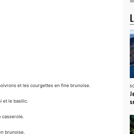
dé
L
 poivrons et les courgettes en fine brunoise.
S
J
s
i et le basilic.
ne casserole.
en brunoise.