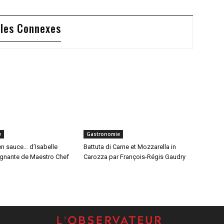
cles Connexes
e
Gastronomie
en sauce… d’Isabelle
Battuta di Carne et Mozzarella in
gagnante de Maestro Chef
Carozza par François-Régis Gaudry