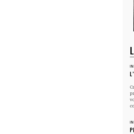
L
I
L
C
p
v
co
I
P