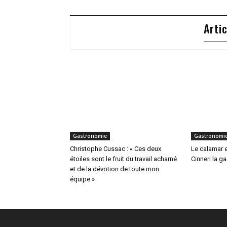
Arti
Gastronomie
Gastronomi
Christophe Cussac : « Ces deux
Le calamar 
étoiles sont le fruit du travail acharné
Cinneri la 
et de la dévotion de toute mon
équipe »