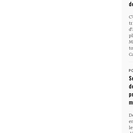
d
C
t
d
pl
M
t
Ca
P
S
d
p
m
D
en
l