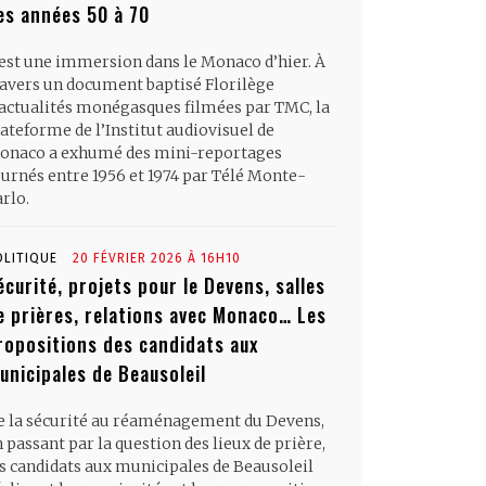
es années 50 à 70
’est une immersion dans le Monaco d’hier. À
ravers un document baptisé Florilège
’actualités monégasques filmées par TMC, la
ateforme de l’Institut audiovisuel de
onaco a exhumé des mini-reportages
ournés entre 1956 et 1974 par Télé Monte-
rlo.
OLITIQUE
20 FÉVRIER 2026 À 16H10
écurité, projets pour le Devens, salles
e prières, relations avec Monaco… Les
ropositions des candidats aux
unicipales de Beausoleil
e la sécurité au réaménagement du Devens,
 passant par la question des lieux de prière,
es candidats aux municipales de Beausoleil