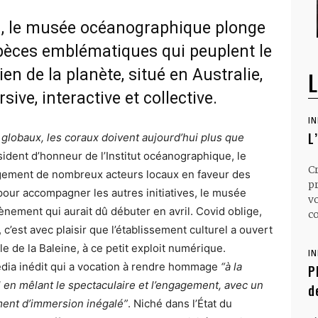
21, le musée océanographique plonge
espèces emblématiques qui peuplent le
n de la planète, situé en Australie,
L
ve, interactive et collective.
I
L
globaux, les coraux doivent aujourd’hui plus que
ident d’honneur de l’Institut océanographique, le
C
gagement de nombreux acteurs locaux en faveur des
p
 pour accompagner les autres initiatives, le musée
v
évènement qui aurait dû débuter en avril. Covid oblige,
co
t, c’est avec plaisir que l’établissement culturel a ouvert
le de la Baleine, à ce petit exploit numérique.
I
média inédit qui a vocation à rendre hommage
“à la
P
l en mêlant le spectaculaire et l’engagement, avec un
d
iment d’immersion inégalé”
. Niché dans l’État du