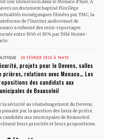
’est une immersion dans le Monaco d’hier. À
ravers un document baptisé Florilège
’actualités monégasques filmées par TMC, la
ateforme de l’Institut audiovisuel de
onaco a exhumé des mini-reportages
ournés entre 1956 et 1974 par Télé Monte-
rlo.
OLITIQUE
20 FÉVRIER 2026 À 16H10
écurité, projets pour le Devens, salles
e prières, relations avec Monaco… Les
ropositions des candidats aux
unicipales de Beausoleil
e la sécurité au réaménagement du Devens,
 passant par la question des lieux de prière,
es candidats aux municipales de Beausoleil
clinent leurs priorités et leurs propositions.