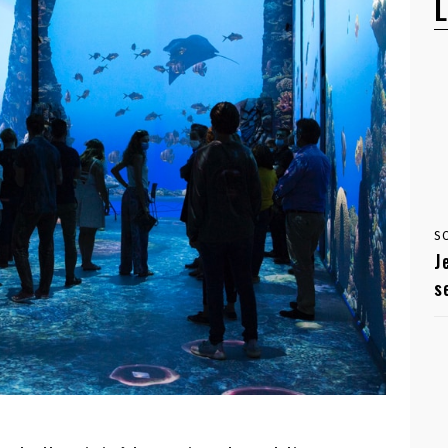
L
S
J
s