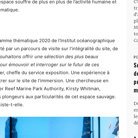
espace souffre de plus en plus de l’activité humaine et
C
t
imatique.
d
pl
M
t
gramme thématique 2020 de l’Institut océanographique
Ca
é par un parcours de visite sur l’intégralité du site, de
ouhaitons offrir une sélection des plus beaux
P
S
r émouvoir et interroger sur le futur de ces
d
ler, cheffe du service exposition. Une expérience à
trer sur le site de l’immersion. Une chercheuse en
p
ier Reef Marine Park Authority, Kirsty Whitman,
m
is plongeurs aux particularités de cet espace sauvage.
D
siste-t-elle.
en
l
dé