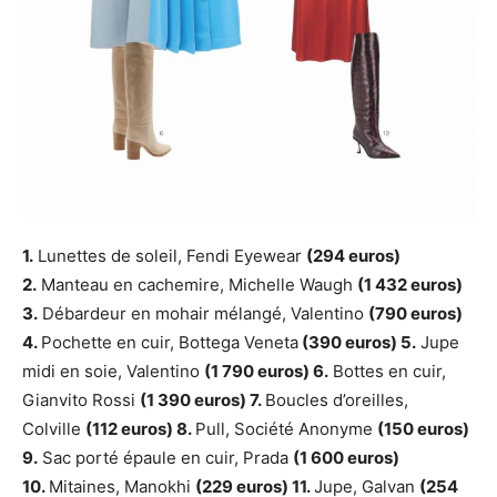
1.
Lunettes de soleil, Fendi Eyewear
(294 euros)
2.
Manteau en cachemire, Michelle Waugh
(1 432 euros)
3.
Débardeur en mohair mélangé, Valentino
(790 euros)
4.
Pochette en cuir, Bottega Veneta
(390 euros) 5.
Jupe
midi en soie, Valentino
(1 790 euros) 6.
Bottes en cuir,
Gianvito Rossi
(1 390 euros) 7.
Boucles d’oreilles,
Colville
(112 euros) 8.
Pull, Société Anonyme
(150 euros)
9.
Sac porté épaule en cuir, Prada
(1 600 euros)
10.
Mitaines, Manokhi
(229 euros) 11.
Jupe, Galvan
(254