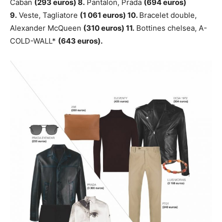
Caban
(293 euros) 8.
Pantalon, Prada
(694 euros)
9.
Veste, Tagliatore
(1 061 euros) 10.
Bracelet double,
Alexander McQueen
(310 euros) 11.
Bottines chelsea, A-
COLD-WALL*
(643 euros).