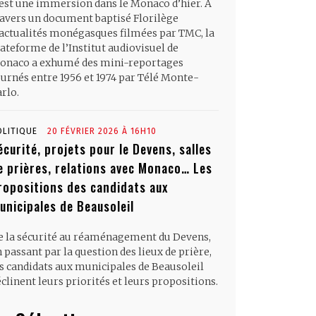
’est une immersion dans le Monaco d’hier. À
ravers un document baptisé Florilège
’actualités monégasques filmées par TMC, la
ateforme de l’Institut audiovisuel de
onaco a exhumé des mini-reportages
ournés entre 1956 et 1974 par Télé Monte-
rlo.
OLITIQUE
20 FÉVRIER 2026 À 16H10
écurité, projets pour le Devens, salles
e prières, relations avec Monaco… Les
ropositions des candidats aux
unicipales de Beausoleil
e la sécurité au réaménagement du Devens,
 passant par la question des lieux de prière,
es candidats aux municipales de Beausoleil
clinent leurs priorités et leurs propositions.