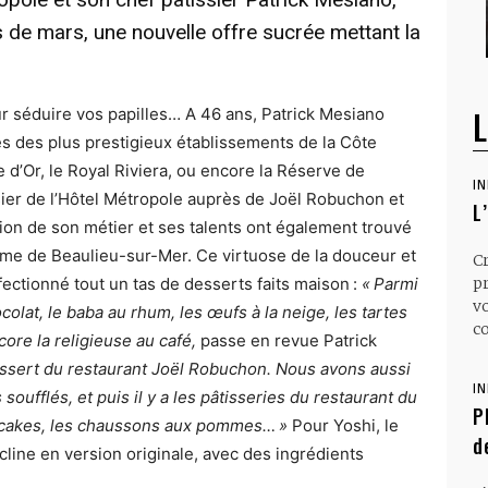
 de mars, une nouvelle offre sucrée mettant la
L
our séduire vos papilles… A 46 ans, Patrick Mesiano
ès des plus prestigieux établissements de la Côte
re d’Or, le Royal Riviera, ou encore la Réserve de
I
sier de l’Hôtel Métropole auprès de Joël Robuchon et
L
ion de son métier et ses talents ont également trouvé
me de Beaulieu-sur-Mer. Ce virtuose de la douceur et
C
fectionné tout un tas de desserts faits maison :
« Parmi
p
v
colat, le baba au rhum, les œufs à la neige, les tartes
co
ore la religieuse au café,
passe en revue Patrick
dessert du restaurant Joël Robuchon. Nous avons aussi
I
oufflés, et puis il y a les pâtisseries du restaurant du
P
cupcakes, les chaussons aux pommes… »
Pour Yoshi, le
d
écline en version originale, avec des ingrédients