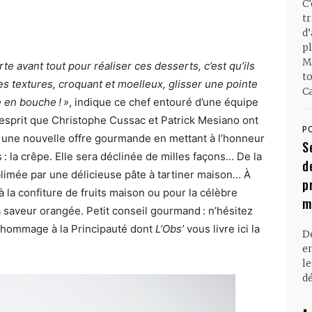
C
t
d
pl
M
te avant tout pour réaliser ces desserts, c’est qu’ils
t
les textures, croquant et moelleux, glisser une pointe
Ca
e en bouche ! »
, indique ce chef entouré d’une équipe
’esprit que Christophe Cussac et Patrick Mesiano ont
P
 une nouvelle offre gourmande en mettant à l’honneur
S
 : la crêpe. Elle sera déclinée de milles façons… De la
d
ublimée par une délicieuse pâte à tartiner maison… À
p
la confiture de fruits maison ou pour la célèbre
m
a saveur orangée. Petit conseil gourmand : n’hésitez
n hommage à la Principauté dont
L’Obs’
vous livre ici la
D
en
l
dé