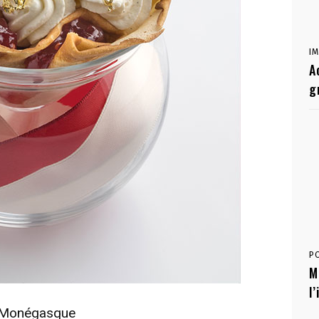
I
A
g
P
M
l
 Monégasque