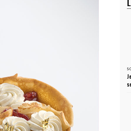
L
S
J
s