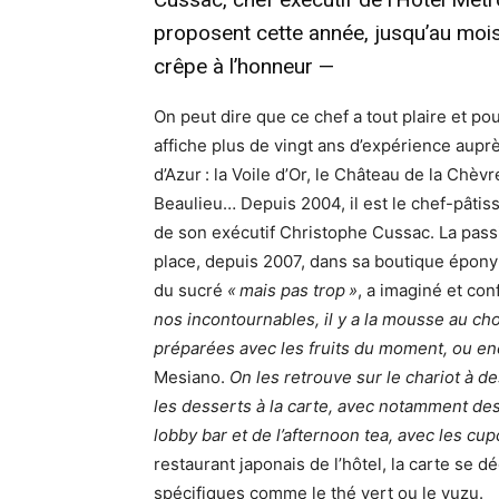
proposent cette année, jusqu’au mois
crêpe à l’honneur —
On peut dire que ce chef a tout plaire et p
affiche plus de vingt ans d’expérience aupr
d’Azur : la Voile d’Or, le Château de la Chèv
Beaulieu… Depuis 2004, il est le chef-pâtis
de son exécutif Christophe Cussac. La pass
place, depuis 2007, dans sa boutique épony
du sucré
« mais pas trop »
, a imaginé et con
nos incontournables, il y a la mousse au cho
préparées avec les fruits du moment, ou enc
Mesiano.
On les retrouve sur le chariot à 
les desserts à la carte, avec notamment des s
lobby bar et de l’afternoon tea, avec les 
restaurant japonais de l’hôtel, la carte se d
spécifiques comme le thé vert ou le yuzu.