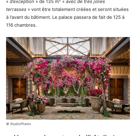
2
«
d’exception
» de 135 m
«
avec de très jolies
terrasses
» vont être totalement créées et seront situées
à l’avant du bâtiment. Le palace passera de fait de 125 à
116 chambres.
© StudioPhenix