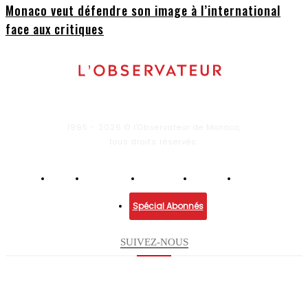
Monaco veut défendre son image à l’international
face aux critiques
1995 - 2026 © l'Observateur de Monaco,
tous droits réservés.
Infos
Economie
Enquêtes
Culture
Lifestyle
Spécial Abonnés
SUIVEZ-NOUS