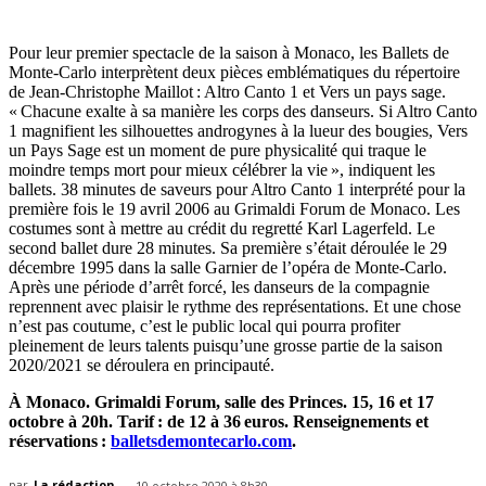
Pour leur premier spectacle de la saison à Monaco, les Ballets de
Monte-Carlo interprètent deux pièces emblématiques du répertoire
de Jean-Christophe Maillot : Altro Canto 1 et Vers un pays sage.
« Chacune exalte à sa manière les corps des danseurs. Si Altro Canto
1 magnifient les silhouettes androgynes à la lueur des bougies, Vers
un Pays Sage est un moment de pure physicalité qui traque le
moindre temps mort pour mieux célébrer la vie », indiquent les
ballets. 38 minutes de saveurs pour Altro Canto 1 interprété pour la
première fois le 19 avril 2006 au Grimaldi Forum de Monaco. Les
costumes sont à mettre au crédit du regretté Karl Lagerfeld. Le
second ballet dure 28 minutes. Sa première s’était déroulée le 29
décembre 1995 dans la salle Garnier de l’opéra de Monte-Carlo.
Après une période d’arrêt forcé, les danseurs de la compagnie
reprennent avec plaisir le rythme des représentations. Et une chose
n’est pas coutume, c’est le public local qui pourra profiter
pleinement de leurs talents puisqu’une grosse partie de la saison
2020/2021 se déroulera en principauté.
À Monaco. Grimaldi Forum, salle des Princes. 15, 16 et 17
octobre à 20h. Tarif : de 12 à 36 euros. Renseignements et
réservations :
balletsdemontecarlo.com
.
par
La rédaction
10 octobre 2020 à 8h30