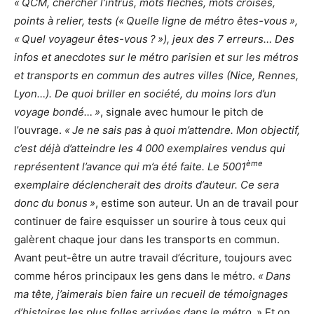
« QCM, chercher l’intrus, mots fléchés, mots croisés,
points à relier, tests (« Quelle ligne de métro êtes-vous »,
« Quel voyageur êtes-vous ? »), jeux des 7 erreurs… Des
infos et anecdotes sur le métro parisien et sur les métros
et transports en commun des autres villes (Nice, Rennes,
Lyon…). De quoi briller en société, du moins lors d’un
voyage bondé… »
, signale avec humour le pitch de
l’ouvrage.
« Je ne sais pas à quoi m’attendre. Mon objectif,
c’est déjà d’atteindre les 4 000 exemplaires vendus qui
ème
représentent l’avance qui m’a été faite. Le 5001
exemplaire déclencherait des droits d’auteur. Ce sera
donc du bonus »
, estime son auteur. Un an de travail pour
continuer de faire esquisser un sourire à tous ceux qui
galèrent chaque jour dans les transports en commun.
Avant peut-être un autre travail d’écriture, toujours avec
comme héros principaux les gens dans le métro.
« Dans
ma tête, j’aimerais bien faire un recueil de témoignages
d’histoires les plus folles arrivées dans le métro.
» Et on