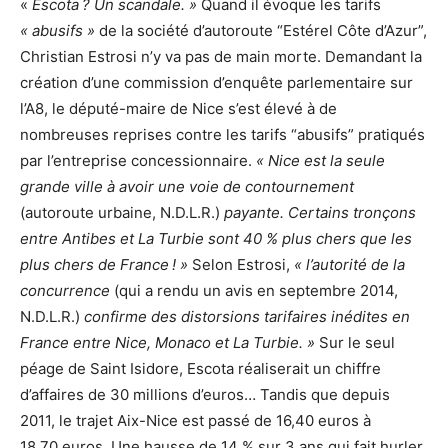
«
Escota ? Un scandale. »
Quand il évoque les tarifs
« abusifs »
de la société d’autoroute “Estérel Côte d’Azur”,
Christian Estrosi n’y va pas de main morte. Demandant la
création d’une commission d’enquête parlementaire sur
l’A8, le député-maire de Nice s’est élevé à de
nombreuses reprises contre les tarifs “abusifs” pratiqués
par l’entreprise concessionnaire.
« Nice est la seule
grande ville à avoir une voie de contournement
(autoroute urbaine, N.D.L.R.)
payante. Certains tronçons
entre Antibes et La Turbie sont 40 % plus chers que les
plus chers de France ! »
Selon Estrosi,
« l’autorité de la
concurrence
(qui a rendu un avis en septembre 2014,
N.D.L.R.)
confirme des distorsions tarifaires inédites en
France entre Nice, Monaco et La Turbie. »
Sur le seul
péage de Saint Isidore, Escota réaliserait un chiffre
d’affaires de 30 millions d’euros… Tandis que depuis
2011, le trajet Aix-Nice est passé de 16,40 euros à
18,70 euros. Une hausse de 14 % sur 3 ans qui fait hurler