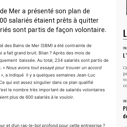
 de Mer a présenté son plan de
00 salariés étaient prêts à quitter
ariés sont partis de façon volontaire.
L
ciété des Bains de Mer (SBM) a été contrainte de
I
 a fait grand bruit. Bilan ? Après des mois de
L
iquement baissée. Au total, 234 salariés sont partis de
.
« Nous avons tout essayé pour trouver un accord
C
p
 »
, a indiqué il y a quelques semaines Jean-Luc
v
e qui est assez singulier dans ce plan qualifié
co
’est le nombre très important de salariés volontaires
taient plus de 600 salariés à le vouloir.
I
P
d
ur et d’un ras-le-bol profond pour cette entreprise ?