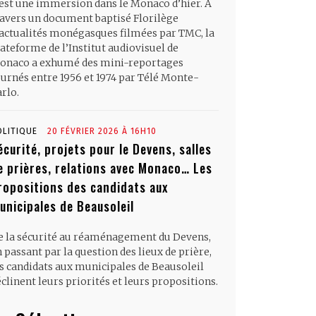
’est une immersion dans le Monaco d’hier. À
ravers un document baptisé Florilège
’actualités monégasques filmées par TMC, la
ateforme de l’Institut audiovisuel de
onaco a exhumé des mini-reportages
ournés entre 1956 et 1974 par Télé Monte-
rlo.
OLITIQUE
20 FÉVRIER 2026 À 16H10
écurité, projets pour le Devens, salles
e prières, relations avec Monaco… Les
ropositions des candidats aux
unicipales de Beausoleil
e la sécurité au réaménagement du Devens,
 passant par la question des lieux de prière,
es candidats aux municipales de Beausoleil
clinent leurs priorités et leurs propositions.