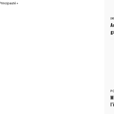
Principauté »
I
A
g
P
M
l