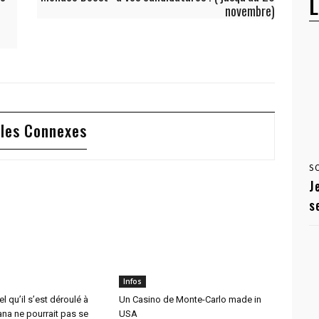
L
novembre)
cles Connexes
S
J
s
Infos
l qu’il s’est déroulé à
Un Casino de Monte-Carlo made in
na ne pourrait pas se
USA