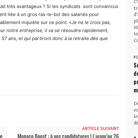
C
ait très avantageux ? Si les syndicats sont convaincus
t
nt liée à un gros ras-le-bol des salariés pour
d
pl
tablement inquiète sur ce point. «
Je ne le crois pas,
M
ur notre entreprise, il va se résoudre rapidement,
t
57 ans, et qui partiront donc à la retraite dès que
Ca
P
S
d
p
m
D
en
l
dé
ARTICLE SUIVANT
de
Monaco Boost : à vos candidatures ! ( jusqu’au 26