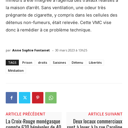
mineurs a été intégrée à l’agenda des travaux réalisés à
la maison d’arrêt. Sans ventilation, une odeur très
prégnante de cigarette, y compris dans les cellules des
détenus non-fumeurs, était relevée. Cette VMC vise
donc à remédier à ce problème technique.
-
par
Anne Sophie Fontanet
30 mars 2023 à 13h25
TAGS
Prison
droits
Saisines
Détenu
Libertés
Médiation
ARTICLE PRÉCÉDENT
ARTICLE SUIVANT
La Croix-Rouge monégasque
Deux locaux commerciaux
compte 630 bénévoles de 40
sont à louer à la rue Caroline