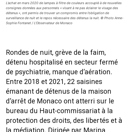
L’achat en mars 2020 de lampes à filtre de couleurs accouplé à de nouvelles
consignes données aux personnels « visant à ne pas éclairer le visage des
détenus », ont permis de trouver un compromis entre l’obligation de
surveillance de nuit et le repos nécessaire des détenus la nuit. © Photo Anne-
Sophie Fontanet / L'Observateur de Monaco
Rondes de nuit, grève de la faim,
détenu hospitalisé en secteur fermé
de psychiatrie, manque d’aération.
Entre 2018 et 2021, 22 saisines
émanant de détenus de la maison
d’arrêt de Monaco ont atterri sur le
bureau du Haut-commissariat à la
protection des droits, des libertés et à
la médiation. Dirigée par Marina