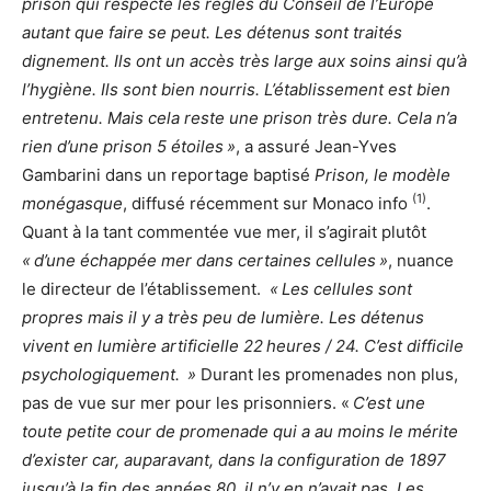
prison qui respecte les règles du Conseil de l’Europe
autant que faire se peut. Les détenus sont traités
dignement. Ils ont un accès très large aux soins ainsi qu’à
l’hygiène. Ils sont bien nourris. L’établissement est bien
entretenu. Mais cela reste une prison très dure. Cela n’a
rien d’une prison 5 étoiles »
, a assuré Jean-Yves
Gambarini dans un reportage baptisé
Prison, le modèle
(1)
monégasque
, diffusé récemment sur Monaco info
.
Quant à la tant commentée vue mer, il s’agirait plutôt
« d’une échappée mer dans certaines cellules »
, nuance
le directeur de l’établissement.
« Les cellules sont
propres mais il y a très peu de lumière. Les détenus
vivent en lumière artificielle 22 heures / 24. C’est difficile
psychologiquement. »
Durant les promenades non plus,
pas de vue sur mer pour les prisonniers. «
C’est une
toute petite cour de promenade qui a au moins le mérite
d’exister car, auparavant, dans la configuration de 1897
jusqu’à la fin des années 80, il n’y en n’avait pas. Les