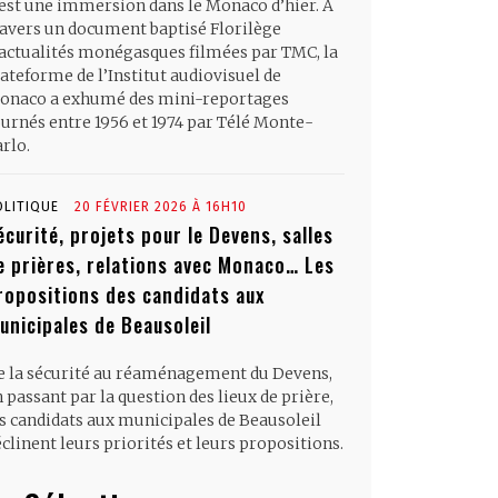
’est une immersion dans le Monaco d’hier. À
ravers un document baptisé Florilège
’actualités monégasques filmées par TMC, la
ateforme de l’Institut audiovisuel de
onaco a exhumé des mini-reportages
ournés entre 1956 et 1974 par Télé Monte-
rlo.
OLITIQUE
20 FÉVRIER 2026 À 16H10
écurité, projets pour le Devens, salles
e prières, relations avec Monaco… Les
ropositions des candidats aux
unicipales de Beausoleil
e la sécurité au réaménagement du Devens,
 passant par la question des lieux de prière,
es candidats aux municipales de Beausoleil
clinent leurs priorités et leurs propositions.