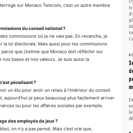
C
interroge sur Monaco Telecom, c’est un autre membre
t
d
pl
M
missions du conseil national ?
t
 a des commissions où je ne vais pas. En revanche, je
Ca
 la loi électorale. Mais aussi pour les commissions
 parce que j’estime que Monaco doit réfléchir sur
P
 nos bases et nos valeurs. Je suis aussi la
S
d
p
c’est pénalisant ?
m
voir un élu pour avoir un relais à l’intérieur du conseil
tat, aujourd’hui je peux beaucoup plus facilement arriver
D
finances ou pour les affaires sociales par exemple.
en
l
dé
image des employés de jeux ?
ébut, on n’y a pas pensé. Mais c’est vrai que,