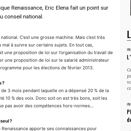
que Renaissance, Eric Elena fait un point sur
u conseil national.
L
national. C’est une grosse machine. Mais c’est très
 mal à suivre sur certains sujets. En tout cas,
I
ait une proposition de loi sur l’organisation du travail de
L
er une proposition de loi sur le salarié administrateur
e programme pour les élections de février 2013.
C
p
v
s ?
co
 de 3 mois pendant laquelle on a dépensé 20 % de la
é 10 % des voix. Donc soit on est très bons, soit les
I
ense pas avoir des compétences hors-normes…
P
d
seul ?
e Renaissance apporte ses connaissances pour