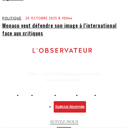
POLITIQUE
20 OCTOBRE 2025 À 10H44
Monaco veut défendre son image à l’international
face aux critiques
1995 - 2026 © l'Observateur de Monaco,
tous droits réservés.
Infos
Economie
Enquêtes
Culture
Lifestyle
Spécial Abonnés
SUIVEZ-NOUS