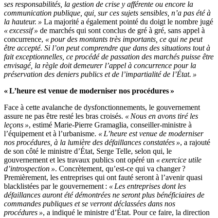
ses responsabilités, la gestion de crise y afférente ou encore la
communication publique, qui, sur ces sujets sensibles, n’a pas été à
la hauteur. »
La majorité a également pointé du doigt le nombre jugé
« excessif »
de marchés qui sont conclus de gré à gré, sans appel à
concurrence,
« pour des montants très importants, ce qui ne peut
être accepté. Si l’on peut comprendre que dans des situations tout à
fait exceptionnelles, ce procédé de passation des marchés puisse être
envisagé, la règle doit demeurer l’appel à concurrence pour la
préservation des deniers publics et de l’impartialité de l’État. »
« L’heure est venue de moderniser nos procédures »
Face à cette avalanche de dysfonctionnements, le gouvernement
assure ne pas être resté les bras croisés.
« Nous en avons tiré les
leçons »
, estimé Marie-Pierre Gramaglia, conseiller-ministre à
l’équipement et à l’urbanisme.
« L’heure est venue de moderniser
nos procédures, à la lumière des défaillances constatées »
, a rajouté
de son côté le ministre d’État, Serge Telle, selon qui, le
gouvernement et les travaux publics ont opéré un
« exercice utile
d’introspection »
. Concrètement, qu’est-ce qui va changer ?
Premièrement, les entreprises qui ont fauté seront à l’avenir quasi
blacklistées par le gouvernement :
« Les entreprises dont les
défaillances auront été démontrées ne seront plus bénéficiaires de
commandes publiques et se verront déclassées dans nos
procédures »
, a indiqué le ministre d’État. Pour ce faire, la direction