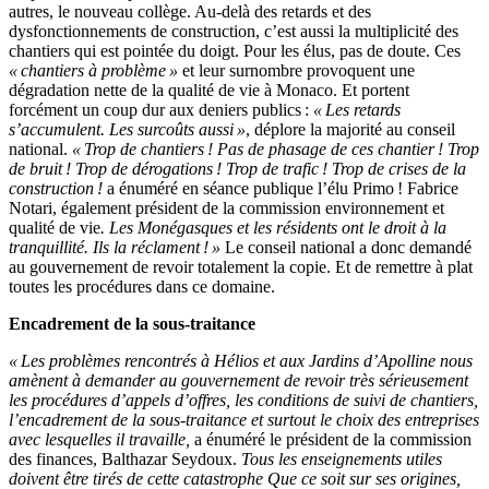
autres, le nouveau collège. Au-delà des retards et des
dysfonctionnements de construction, c’est aussi la multiplicité des
chantiers qui est pointée du doigt. Pour les élus, pas de doute. Ces
« chantiers à problème »
et leur surnombre provoquent une
dégradation nette de la qualité de vie à Monaco. Et portent
forcément un coup dur aux deniers publics :
« Les retards
s’accumulent. Les surcoûts aussi »
, déplore la majorité au conseil
national.
« Trop de chantiers ! Pas de phasage de ces chantier ! Trop
de bruit ! Trop de dérogations ! Trop de trafic ! Trop de crises de la
construction !
a énuméré en séance publique l’élu Primo ! Fabrice
Notari, également président de la commission environnement et
qualité de vie
. Les Monégasques et les résidents ont le droit à la
tranquillité. Ils la réclament ! »
Le conseil national a donc demandé
au gouvernement de revoir totalement la copie. Et de remettre à plat
toutes les procédures dans ce domaine.
Encadrement de la sous-traitance
« Les problèmes rencontrés à Hélios et aux Jardins d’Apolline nous
amènent à demander au gouvernement de revoir très sérieusement
les procédures d’appels d’offres, les conditions de suivi de chantiers,
l’encadrement de la sous-traitance et surtout le choix des entreprises
avec lesquelles il travaille,
a énuméré le président de la commission
des finances, Balthazar Seydoux.
Tous les enseignements utiles
doivent être tirés de cette catastrophe Que ce soit sur ses origines,