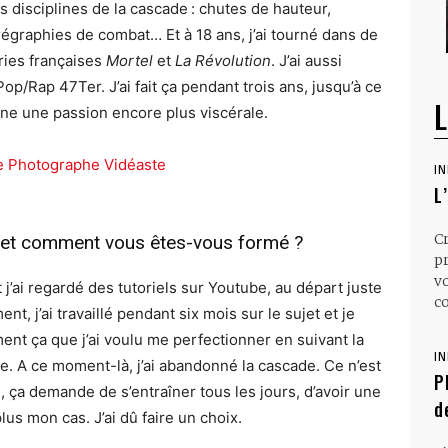
es disciplines de la cascade : chutes de hauteur,
égraphies de combat… Et à 18 ans, j’ai tourné dans de
ries françaises
Mortel
et
La Révolution
. J’ai aussi
op/Rap 47Ter. J’ai fait ça pendant trois ans, jusqu’à ce
L
nne une passion encore plus viscérale.
I
L
C
é et comment vous êtes-vous formé ?
p
v
j’ai regardé des tutoriels sur Youtube, au départ juste
co
nt, j’ai travaillé pendant six mois sur le sujet et je
ment ça que j’ai voulu me perfectionner en suivant la
I
ue. A ce moment-là, j’ai abandonné la cascade. Ce n’est
P
 », ça demande de s’entraîner tous les jours, d’avoir une
d
lus mon cas. J’ai dû faire un choix.