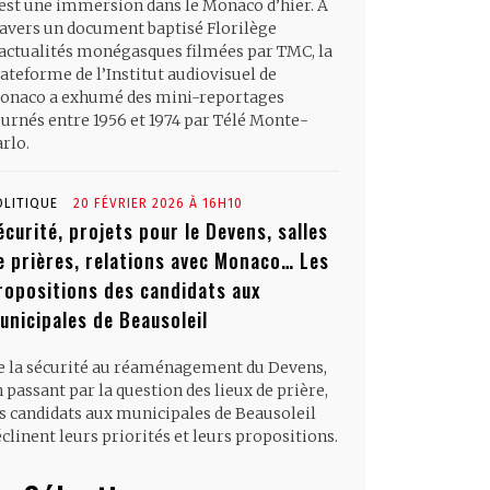
’est une immersion dans le Monaco d’hier. À
ravers un document baptisé Florilège
’actualités monégasques filmées par TMC, la
ateforme de l’Institut audiovisuel de
onaco a exhumé des mini-reportages
ournés entre 1956 et 1974 par Télé Monte-
rlo.
OLITIQUE
20 FÉVRIER 2026 À 16H10
écurité, projets pour le Devens, salles
e prières, relations avec Monaco… Les
ropositions des candidats aux
unicipales de Beausoleil
e la sécurité au réaménagement du Devens,
 passant par la question des lieux de prière,
es candidats aux municipales de Beausoleil
clinent leurs priorités et leurs propositions.