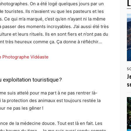
L
 photographes. On a été logé quelques jours par un
e touristes. Ils n’avaient vu que les pasteurs et les
us. Ce qui m’a marqué, c’est qu’en n’ayant ni la même
 passer des moments incroyables. J’ai aussi été très
ure et leurs rituels. Ils en sont fiers et n’ont pas du
s sont très heureux comme ça. Ça donne à réfléchir…
S
J
 exploitation touristique ?
s
 me suis attelé pour ma part à ne pas rentrer là-
 la protection des animaux est toujours restée la
pour ne pas les gêner !
ance de la médecine douce. Tout est là en fait. Les
r du baume du tigre… Je me suis aussi rendu compte