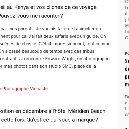
C
eil au Kenya et vos clichés de ce voyage
t
d
 Pouvez-vous me raconter ?
pl
M
par mes parents. Je voulais faire de l’animalier en
t
inent pour ça. J’ai fait deux safaris avec un guide. On
Ca
es scènes de chasse. C’était impressionnant, tout comme
. On a passé beaucoup de temps avec des tribus
P
 rentrant j’ai rencontré Edward Wright, un photographe
S
r mes photos dans son studio 5MC, place de la
d
p
m
D
en
l
sition en décembre à l’hôtel Méridien Beach
dé
cette fois. Qu’est-ce qui vous a marqué ?