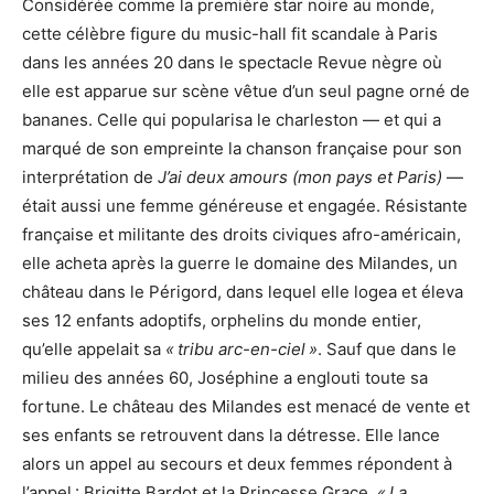
Considérée comme la première star noire au monde,
cette célèbre figure du music-hall fit scandale à Paris
dans les années 20 dans le spectacle Revue nègre où
elle est apparue sur scène vêtue d’un seul pagne orné de
bananes. Celle qui popularisa le charleston — et qui a
marqué de son empreinte la chanson française pour son
interprétation de
J’ai deux amours (mon pays et Paris)
—
était aussi une femme généreuse et engagée. Résistante
française et militante des droits civiques afro-américain,
elle acheta après la guerre le domaine des Milandes, un
château dans le Périgord, dans lequel elle logea et éleva
ses 12 enfants adoptifs, orphelins du monde entier,
qu’elle appelait sa
«
tribu arc-en-ciel
»
. Sauf que dans le
milieu des années 60, Joséphine a englouti toute sa
fortune. Le château des Milandes est menacé de vente et
ses enfants se retrouvent dans la détresse. Elle lance
alors un appel au secours et deux femmes répondent à
l’appel : Brigitte Bardot et la Princesse Grace.
«
La