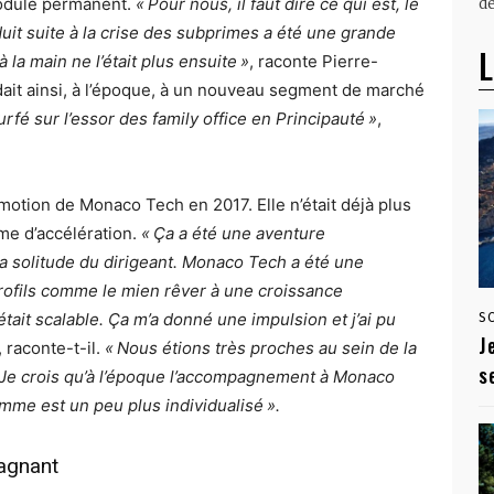
module permanent.
« Pour nous, il faut dire ce qui est, le
dé
it suite à la crise des subprimes a été une grande
L
 la main ne l’était plus ensuite »
, raconte Pierre-
it ainsi, à l’époque, à un nouveau segment de marché
urfé sur l’essor des family office en Principauté »
,
motion de Monaco Tech en 2017. Elle n’était déjà plus
me d’accélération.
« Ça a été une aventure
la solitude du dirigeant. Monaco Tech a été une
 profils comme le mien rêver à une croissance
ait scalable. Ça m’a donné une impulsion et j’ai pu
S
J
, raconte-t-il.
« Nous étions très proches au sein de la
s
 Je crois qu’à l’époque l’accompagnement à Monaco
amme est un peu plus individualisé ».
agnant