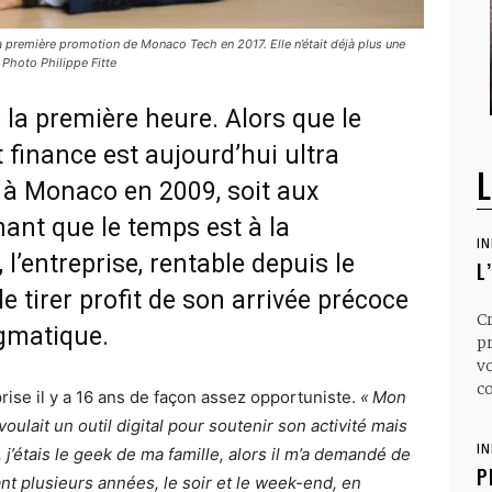
a première promotion de Monaco Tech en 2017. Elle n’était déjà plus une
 Photo Philippe Fitte
la première heure. Alors que le
 finance est aujourd’hui ultra
L
ée à Monaco en 2009, soit aux
nt que le temps est à la
I
 l’entreprise, rentable depuis le
L
 tirer profit de son arrivée précoce
C
gmatique.
p
v
co
rise il y a 16 ans de façon assez opportuniste.
« Mon
oulait un outil digital pour soutenir son activité mais
I
, j’étais le geek de ma famille, alors il m’a demandé de
P
ant plusieurs années, le soir et le week-end, en