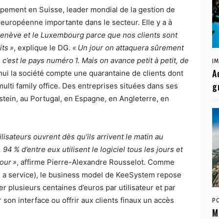
pement en Suisse, leader mondial de la gestion de
européenne importante dans le secteur. Elle y a à
Genève et le Luxembourg parce que nos clients sont
ts »
, explique le DG.
« Un jour on attaquera sûrement
 c’est le pays numéro 1. Mais on avance petit à petit, de
I
A
d’hui la société compte une quarantaine de clients dont
g
multi family office. Des entreprises situées dans ses
nstein, au Portugal, en Espagne, en Angleterre, en
ilisateurs ouvrent dès qu’ils arrivent le matin au
4 % d’entre eux utilisent le logiciel tous les jours et
our »
, affirme Pierre-Alexandre Rousselot. Comme
s a service), le business model de KeeSystem repose
 plusieurs centaines d’euros par utilisateur et par
 son interface ou offrir aux clients finaux un accès
P
M