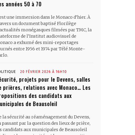
es années 50 à 70
’est une immersion dans le Monaco d’hier. À
ravers un document baptisé Florilège
’actualités monégasques filmées par TMC, la
ateforme de l’Institut audiovisuel de
onaco a exhumé des mini-reportages
ournés entre 1956 et 1974 par Télé Monte-
rlo.
OLITIQUE
20 FÉVRIER 2026 À 16H10
écurité, projets pour le Devens, salles
e prières, relations avec Monaco… Les
ropositions des candidats aux
unicipales de Beausoleil
e la sécurité au réaménagement du Devens,
 passant par la question des lieux de prière,
es candidats aux municipales de Beausoleil