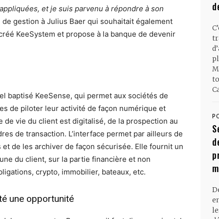
d
ppliquées, et je suis parvenu à répondre à son
 de gestion à Julius Baer qui souhaitait également
C
il créé KeeSystem et propose à la banque de devenir
t
d
pl
M
t
Ca
iel baptisé KeeSense, qui permet aux sociétés de
ées de piloter leur activité de façon numérique et
P
 de vie du client est digitalisé, de la prospection au
S
dres de transaction. L’interface permet par ailleurs de
d
 et de les archiver de façon sécurisée. Elle fournit un
p
une du client, sur la partie financière et non
m
ligations, crypto, immobilier, bateaux, etc.
D
té une opportunité
en
l