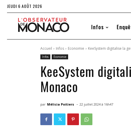
JEUDI 6 AOÛT 2026
Infos
Enquê
Accueil
Infos
Economie
KeeSystem digitalise la g
Infos
Economie
KeeSystem digitali
Monaco
-
par
Mélicia Poitiers
22 juillet 2024 à 16h47