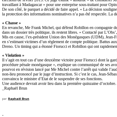
travaillant à Madagascar » pour une entreprise sous-traitant pour Op
De son côté, le parquet a décidé de faire appel. « La décision souligne
la protection des informations nominatives n’a pas été respectée. La d
« Chasse »
En revanche, Me Frank Michel, qui défend Robillon en compagnie de Me
dans un dossier très politique, ils restent libres. » Contacté par L’Obs
Mis en cause, l’ex-président Union des Monégasques (UDM), Jean-Franço
en s’estimant victimes d’un règlement de compte politique. Battus aux él
Dreno. Un timing qui a étonné Fiorucci et Robillon qui ont rapidement 
« Violation »
Il s’agit en tout cas d’une deuxième victoire pour Fiorucci dont la gar
procédure pénale monégasque », explique un communiqué de ses avoca
pourvoi en révision lancé par Me Michel contre l’arrêt qui valide l’aud
non-lieu prononcé par le juge d’instruction. Si c’est le cas, Jean-Sébas
convaincu le ministre d’Etat de le suspendre de ses fonctions.
Une audience devrait avoir lieu dans la première quinzaine d’octobre. L
_Raphaël Brun
par
Raphaël Brun
-