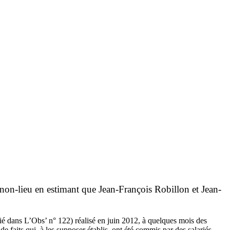
n non-lieu en estimant que Jean-François Robillon et Jean-
ié dans L’Obs’ n° 122) réalisé en juin 2012, à quelques mois des
faits qui, à les supposer établis, ont été commis par des salariés