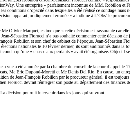
inionWay. Une entreprise « parfaitement inconnue de MM. Robillon et Fi
 les conditions d’opacité dans
lesquelles a été réalisé ce sondage mais ne
écision apparaît juridiquement erronée » a indiqué à L’Obs’ le procureu
 Olivier Marquet, estime que « cette décision est rassurante car elle
’, Jean-Sébastien Fiorucci n’a pas souhaité commenter cette décision de j
is Robillon et son chef de cabinet de l’époque, Jean-Sébastien Fiorucci,
ections nationales le 10 février dernier, ils sont auditionnés dans la fo
conclu qu’une « chasse aux perdants » avait été organisée. Objectif selon
de à vue a été annulée par la chambre du conseil de la cour d’appel le 17 
ts, Me Eric Dupond-Moretti et Me Denis Del Rio. En cause, un enregis
ition de Jean-François Robillon par le procureur général, il est toujours
tien Fiorucci devrait réintégrer son poste au département des finances do
a décision pourrait intervenir dans les jours qui suivront.