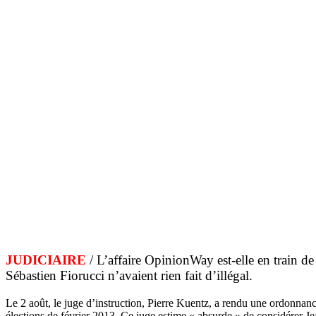
JUDICIAIRE
/ L’affaire OpinionWay est-elle en train d
Sébastien Fiorucci n’avaient rien fait d’illégal.
Le 2 août, le juge d’instruction, Pierre Kuentz, a rendu une ordonnan
élections de février 2013. Ce juge estime « absurde » de considérer Je