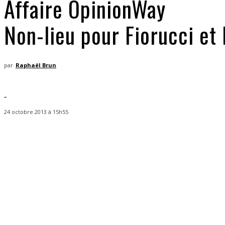
Affaire OpinionWay
Non-lieu pour Fiorucci et 
par
Raphaël Brun
-
24 octobre 2013 à 15h55