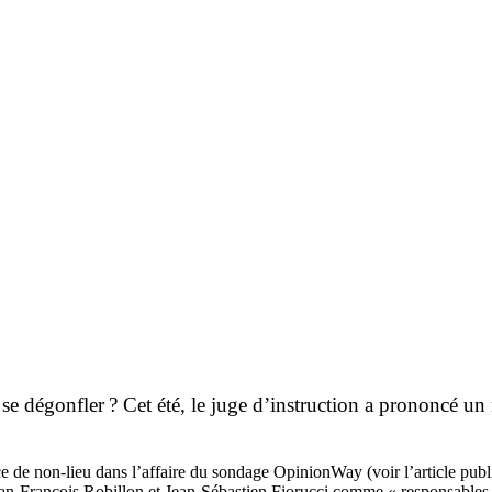
e se dégonfler ? Cet été, le juge d’instruction a prononcé u
ce de non-lieu dans l’affaire du sondage OpinionWay (voir l’article publ
an-François Robillon et Jean-Sébastien Fiorucci comme « responsables de 