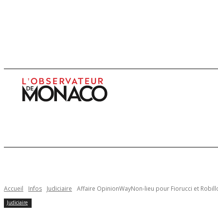
Infos
Enquêtes
Economie
Culture
Accueil
Infos
Judiciaire
Affaire OpinionWayNon-lieu pour Fiorucci et Robill
Judiciaire