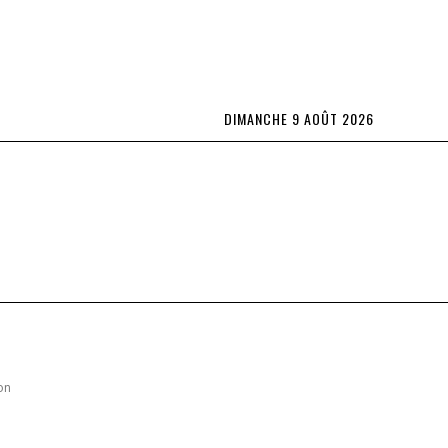
DIMANCHE 9 AOÛT 2026
Lifestyle
L’OBS TV
Spécial Abonnés
plus
on