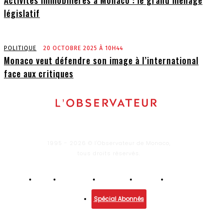
législatif
POLITIQUE
20 OCTOBRE 2025 À 10H44
Monaco veut défendre son image à l’international
face aux critiques
1995 - 2026 © l'Observateur de Monaco,
tous droits réservés.
Infos
Economie
Enquêtes
Culture
Lifestyle
Spécial Abonnés