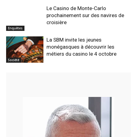
Le Casino de Monte-Carlo
prochainement sur des navires de
croisière
Enquêtes
La SBM invite les jeunes
monégasques à découvrir les
métiers du casino le 4 octobre
Société