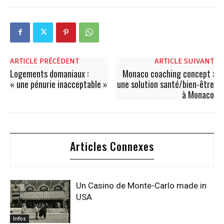
ARTICLE PRÉCÉDENT
ARTICLE SUIVANT
Logements domaniaux :
Monaco coaching concept :
« une pénurie inacceptable »
une solution santé/bien-être
à Monaco
Articles Connexes
Un Casino de Monte-Carlo made in
USA
Infos