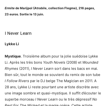
Ermite
de Marijpol (Atrabile, collection Flegme), 216 pages,
23 euros. Sortie le 13 juin.
I Never Learn
Lykke Li
Mystique
. Troisième album pour la jolie suédoise Lykke
Li. Après les très bons
Youth Novels
(2008) et
Wounded
Rhymes
(2011),
I Never Learn
sort dans les bacs en mai.
Bien sûr, tout le monde se souvient du remix de son tube
I Follow Rivers
par le DJ belge The Magician en 2011. A
28 ans, Lykke Li reste pourtant une artiste discrète avec
une image sombre et quasi-mystique. Il suffit d’écouter le
superbe morceau
I Never Learn
ou le très dépressif
No
Rest For The Wicked
et la magie opère. Cette artiste