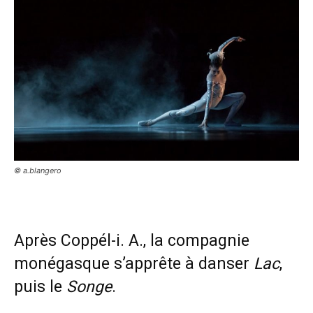
© a.blangero
Après Coppél-i. A., la compagnie
monégasque s’apprête à danser
Lac
,
puis le
Songe
.