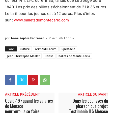
qui est 14h.
LAC
dure 1h35, tandis que
Le Songe
dure
1h40. Les prix des billets s’échelonnent de 21 à 36 euros.
Le tarif pour les jeunes est à 12 euros. Plus d’infos
sur :
www.balletsdemontecarlo.com
-
par
Anne Sophie Fontanet
21 avril 2021 à 9h52
TAGS
Culture
Grimaldi Forum
Spectacle
Jean-Christophe Maillot
Danse
ballets de Monte-Carlo
ARTICLE PRÉCÉDENT
ARTICLE SUIVANT
Covid-19 : quand les salariés
Dans les coulisses du
de Monaco
pharaonique projet
pourront-ils se faire
Testimonio II à Monaco