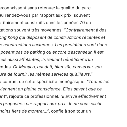
reconnaissent sans retenue: la qualité du parc
u rendez-vous par rapport aux prix, souvent
oritairement construits dans les années 70 ou
estations souvent très moyennes.
“Contrairement à des
ng Kong qui disposent de constructions récentes et
e constructions anciennes. Les prestations sont donc
sposent pas de parking ou encore d’ascenseur. Il est
es aussi affolantes, ils veulent bénéficier d’un
endes.
Or Monaco, qui doit, bien sûr, conserver son
ure de fournir les mêmes services qu’ailleurs.”
 au courant de cette spécificité monégasque.
“Toutes les
viennent en pleine conscience. Elles savent que ce
ent”
, rajoute ce professionnel.
“Il arrive effectivement
ns proposées par rapport aux prix. Je ne vous cache
 moins fiers de montrer…”
, confie à son tour un