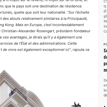
C
nc que le pays soit une destination de résidence
t
d
rtunés, quelle que soit leur nationalité.
“Sur l’échelle
pl
nt des atouts relativement similaires à la Principauté,
M
g Kong. Mais en Europe, c’est incontestablement
t
e Christian-Alexander Rosengart, président-fondateur
Ca
e ces avantages, je dirais qu’il y a également une
services de l’État et des administrations. Cette
P
rt de vivre est également exceptionnel ici”
, rajoute ce
S
d
p
m
D
en
l
dé