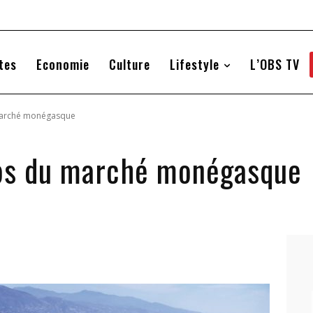
tes
Economie
Culture
Lifestyle
L’OBS TV
marché monégasque
aps du marché monégasque