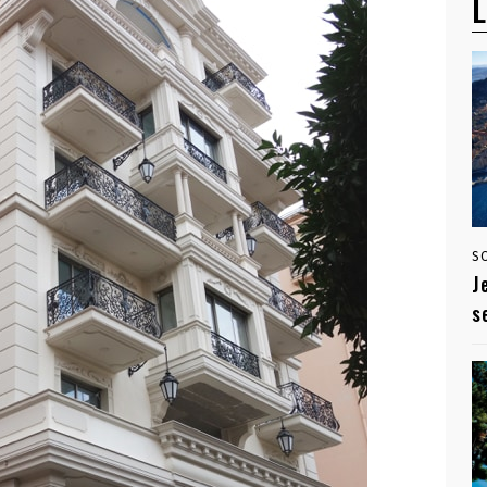
L
S
J
s