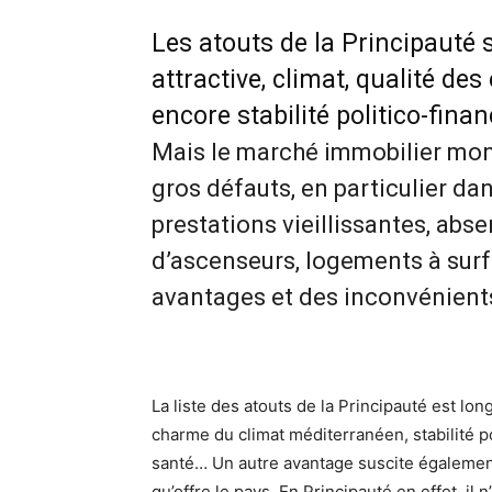
Les atouts de la Principauté s
attractive, climat, qualité de
encore stabilité politico-fina
Mais le marché immobilier mo
gros défauts, en particulier da
prestations vieillissantes, abs
d’ascenseurs, logements à surf
avantages et des inconvénient
La liste des atouts de la Principauté est l
charme du climat méditerranéen, stabilité po
santé… Un autre avantage suscite également 
qu’offre le pays. En Principauté en effet, il n