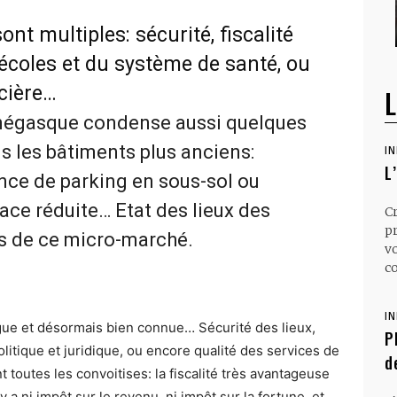
ont multiples: sécurité, fiscalité
s écoles et du système de santé, ou
ncière…
L
négasque condense aussi quelques
ns les bâtiments plus anciens:
I
L
ence de parking en sous-sol ou
ace réduite… Etat des lieux des
C
p
s de ce micro-marché.
v
co
I
ongue et désormais bien connue… Sécurité des lieux,
P
litique et juridique, ou encore qualité des services de
d
toutes les convoitises: la fiscalité très avantageuse
’y a ni impôt sur le revenu, ni impôt sur la fortune, et