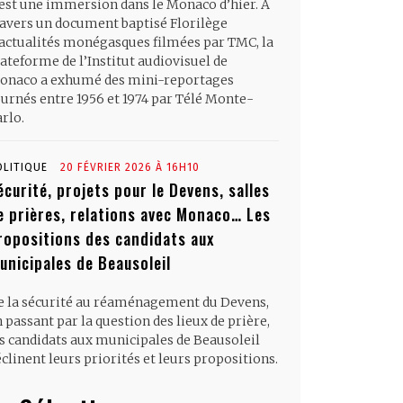
’est une immersion dans le Monaco d’hier. À
ravers un document baptisé Florilège
’actualités monégasques filmées par TMC, la
ateforme de l’Institut audiovisuel de
onaco a exhumé des mini-reportages
ournés entre 1956 et 1974 par Télé Monte-
rlo.
OLITIQUE
20 FÉVRIER 2026 À 16H10
écurité, projets pour le Devens, salles
e prières, relations avec Monaco… Les
ropositions des candidats aux
unicipales de Beausoleil
e la sécurité au réaménagement du Devens,
 passant par la question des lieux de prière,
es candidats aux municipales de Beausoleil
clinent leurs priorités et leurs propositions.