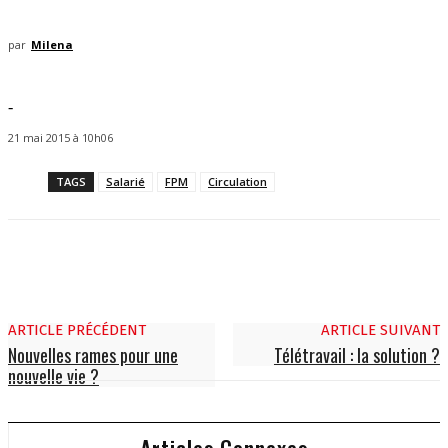
par
Milena
-
21 mai 2015 à 10h06
TAGS
Salarié
FPM
Circulation
ARTICLE PRÉCÉDENT
ARTICLE SUIVANT
Nouvelles rames pour une
Télétravail : la solution ?
nouvelle vie ?
Articles Connexes