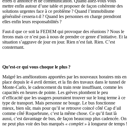
effets d’annonce et de communication. Quand allez-vous vous
mettre enfin autour d’une table et proposer de façon cohérente des
solutions urgentes face à ce problème ? Quand l’immobilisme
généralisé cessera-t-il ? Quand les personnes en charge prendront
elles enfin leurs responsabilités ?
Faut-il que ce soit la FEDEM qui provoque des réunions ? Nous le
ferons mais ce n’est pas à nous de prendre ce genre d’initiative. Et la
situation s’aggrave de jour en jour. Rien n’est fait. Rien. C’est
consternant.
Qu’est-ce qui vous choque le plus ?
Malgré les améliorations apportées par les nouveaux horaires mis en
place depuis le 4 avril dernier, et la fin des travaux dans le tunnel de
Monte-Carlo, le cadencement du train reste insuffisant, comme les
capacités en heures de pointe. Les grèves plombent le peu
d’efficacité que les usagers pourraient trouver sur le long terme à ce
type de transport. Mais personne ne bouge. Le bus fonctionne
mieux, bien sûr, mais pour qu’il se retrouve coincé côté Cap d’ail
comme côté Roquebrune, c’est la même chose. Ce qu’il faut là
aussi, c’est davantage de bus, de façon beaucoup plus cadencée. On
ne peut plus voir des bus marqués
« complet »
à longueur de temps !