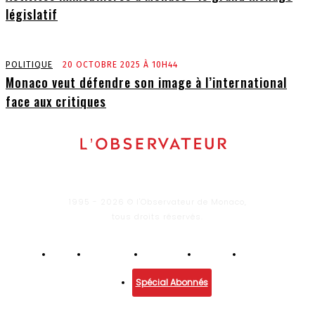
législatif
POLITIQUE
20 OCTOBRE 2025 À 10H44
Monaco veut défendre son image à l’international
face aux critiques
1995 - 2026 © l'Observateur de Monaco,
tous droits réservés.
Infos
Economie
Enquêtes
Culture
Lifestyle
Spécial Abonnés