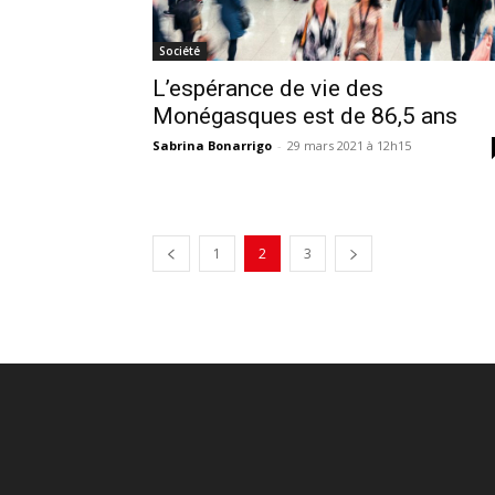
Société
L’espérance de vie des
Monégasques est de 86,5 ans
Sabrina Bonarrigo
-
29 mars 2021 à 12h15
1
2
3