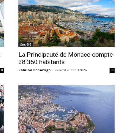
Société
n
La Principauté de Monaco compte
38 350 habitants
Sabrina Bonarrigo
-
27 avril 2021 à 12h26
0
0