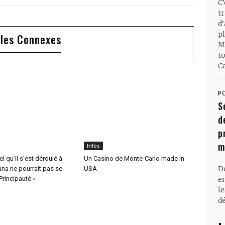
C
t
d
pl
cles Connexes
M
t
Ca
P
S
d
p
m
Infos
l qu’il s’est déroulé à
Un Casino de Monte-Carlo made in
D
na ne pourrait pas se
USA
en
Principauté »
l
dé