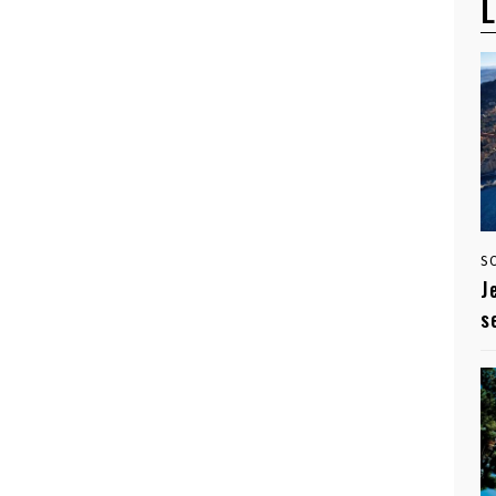
L
S
J
s