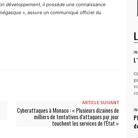
 son développement, il possède une connaissance
négasque »,
assure un communiqué officiel du
L
I
L
C
p
v
co
ARTICLE SUIVANT
Cyberattaques à Monaco : « Plusieurs dizaines de
I
milliers de tentatives d’attaques par jour
P
touchent les services de l’État »
d