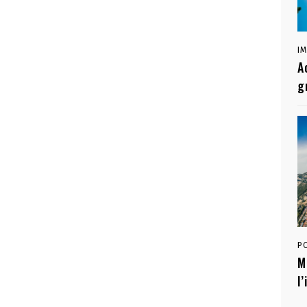
I
A
g
P
M
l