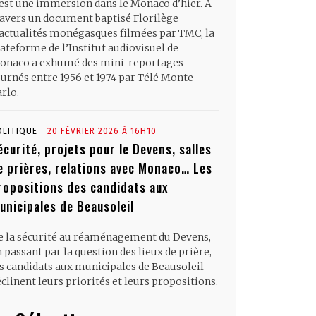
’est une immersion dans le Monaco d’hier. À
ravers un document baptisé Florilège
’actualités monégasques filmées par TMC, la
ateforme de l’Institut audiovisuel de
onaco a exhumé des mini-reportages
ournés entre 1956 et 1974 par Télé Monte-
rlo.
OLITIQUE
20 FÉVRIER 2026 À 16H10
écurité, projets pour le Devens, salles
e prières, relations avec Monaco… Les
ropositions des candidats aux
unicipales de Beausoleil
e la sécurité au réaménagement du Devens,
 passant par la question des lieux de prière,
es candidats aux municipales de Beausoleil
clinent leurs priorités et leurs propositions.