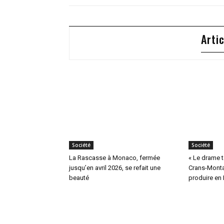
Arti
Société
Société
La Rascasse à Monaco, fermée
« Le drame te
jusqu’en avril 2026, se refait une
Crans-Monta
beauté
produire en 