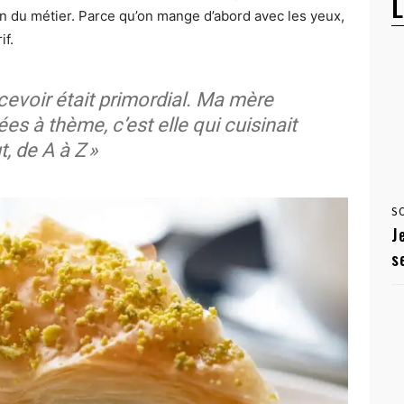
L
on du métier. Parce qu’on mange d’abord avec les yeux,
if.
recevoir était primordial. Ma mère
es à thème, c’est elle qui cuisinait
t, de A à Z »
S
J
s