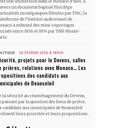
’est une immersion dans le Monaco d’hier. À
ravers un document baptisé Florilège
’actualités monégasques filmées par TMC, la
ateforme de l’Institut audiovisuel de
onaco a exhumé des mini-reportages
ournés entre 1956 et 1974 par Télé Monte-
rlo.
OLITIQUE
20 FÉVRIER 2026 À 16H10
écurité, projets pour le Devens, salles
e prières, relations avec Monaco… Les
ropositions des candidats aux
unicipales de Beausoleil
e la sécurité au réaménagement du Devens,
 passant par la question des lieux de prière,
es candidats aux municipales de Beausoleil
clinent leurs priorités et leurs propositions.