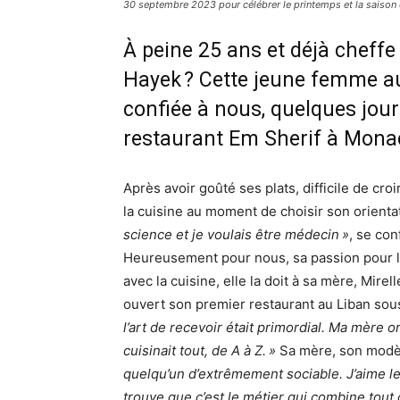
30 septembre 2023 pour célébrer le printemps et la saison 
À peine 25 ans et déjà cheffe
Hayek ? Cette jeune femme au
confiée à nous, quelques jour
restaurant Em Sherif à Monaco
Après avoir goûté ses plats, difficile de cro
la cuisine au moment de choisir son orienta
science et je voulais être médecin »
, se con
Heureusement pour nous, sa passion pour la
avec la cuisine, elle la doit à sa mère, Mir
ouvert son premier restaurant au Liban so
l’art de recevoir était primordial. Ma mère o
cuisinait tout, de A à Z. »
Sa mère, son modèle
quelqu’un d’extrêmement sociable. J’aime les 
trouve que c’est le métier qui combine tou