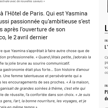
estivale avec de nouvelles saveurs »
 à l’Hôtel de Paris. Qui est Yasmina
ssi passionnée qu’ambitieuse s’est
L
s après l’ouverture de son
, le 2 avril dernier
I
L
ire que Yasmina s’apprêtait à faire autre chose que de
tion professionnelle.
« Quand j’étais petite, j’adorais la
C
p
fie la jolie brune au sourire communicatif.
v
 gastronomie était plus forte… Son histoire d’amour
co
elle. Une femme talentueuse et persévérante qui a
us les encouragements de ses proches.
« À la maison,
I
rganisait de grandes soirées à thème, c’est elle qui
P
 de réussite, l’a confortée dans son choix.
« Je suis
d
gens, l’art, la bonne nourriture, les voyages, et je
t cela en même temps ».