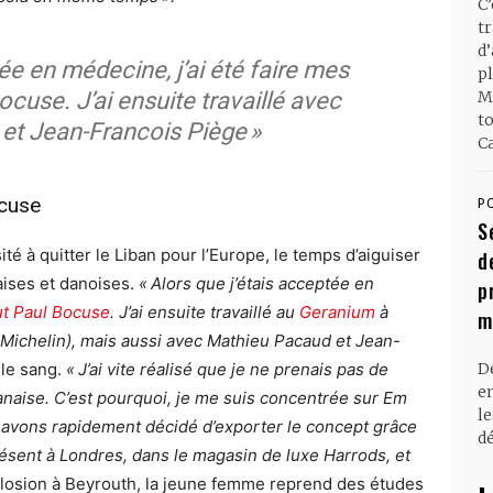
C
t
d
tée en médecine, j’ai été faire mes
pl
Bocuse. J’ai ensuite travaillé avec
M
t
et Jean-Francois Piège »
Ca
ocuse
P
S
té à quitter le Liban pour l’Europe, le temps d’aiguiser
d
ises et danoises.
« Alors que j’étais acceptée en
p
tut Paul Bocuse
. J’ai ensuite travaillé au
Geranium
à
m
Michelin), mais aussi avec Mathieu Pacaud et Jean-
 le sang.
« J’ai vite réalisé que je ne prenais pas de
D
en
ibanaise. C’est pourquoi, je me suis concentrée sur Em
l
 avons rapidement décidé d’exporter le concept grâce
dé
résent à Londres, dans le magasin de luxe Harrods, et
losion à Beyrouth, la jeune femme reprend des études