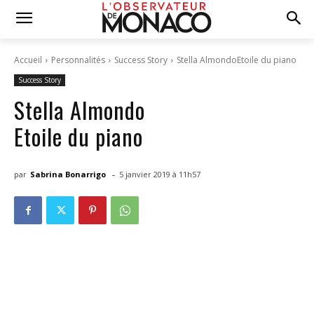
Accueil
Personnalités
Success Story
Stella AlmondoEtoile du piano
Success Story
Stella Almondo
Etoile du piano
-
par
Sabrina Bonarrigo
5 janvier 2019 à 11h57