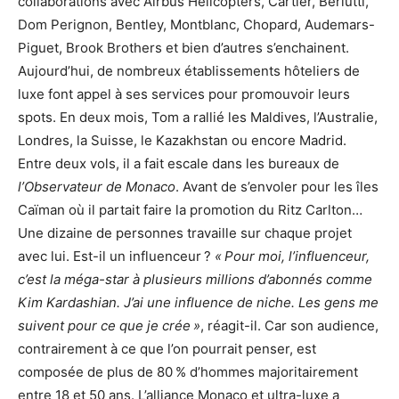
collaborations avec Airbus Helicopters, Cartier, Berlutti,
Dom Perignon, Bentley, Montblanc, Chopard, Audemars-
Piguet, Brook Brothers et bien d’autres s’enchainent.
Aujourd’hui, de nombreux établissements hôteliers de
luxe font appel à ses services pour promouvoir leurs
spots. En deux mois, Tom a rallié les Maldives, l’Australie,
Londres, la Suisse, le Kazakhstan ou encore Madrid.
Entre deux vols, il a fait escale dans les bureaux de
l’Observateur de Monaco
. Avant de s’envoler pour les îles
Caïman où il partait faire la promotion du Ritz Carlton…
Une dizaine de personnes travaille sur chaque projet
avec lui. Est-il un influenceur ?
« Pour moi, l’influenceur,
c’est la méga-star à plusieurs millions d’abonnés comme
Kim Kardashian. J’ai une influence de niche. Les gens me
suivent pour ce que je crée »
, réagit-il. Car son audience,
contrairement à ce que l’on pourrait penser, est
composée de plus de 80 % d’hommes majoritairement
entre 18 et 50 ans. L’alliance Monaco et ultra-luxe a