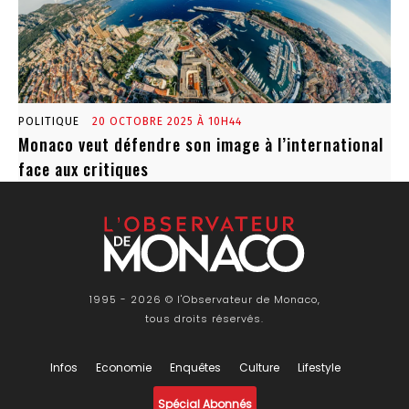
POLITIQUE
20 OCTOBRE 2025 À 10H44
Monaco veut défendre son image à l’international
face aux critiques
1995 - 2026 © l'Observateur de Monaco,
tous droits réservés.
Infos
Economie
Enquêtes
Culture
Lifestyle
Spécial Abonnés