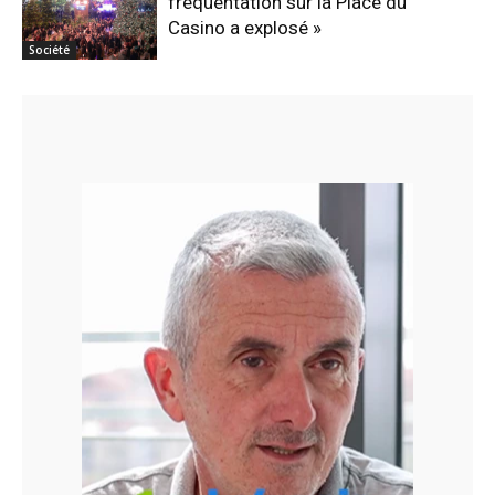
fréquentation sur la Place du
Casino a explosé »
Société