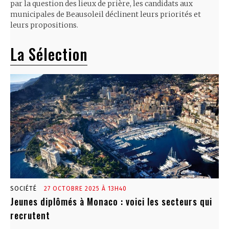
par la question des lieux de prière, les candidats aux
municipales de Beausoleil déclinent leurs priorités et
leurs propositions.
La Sélection
SOCIÉTÉ
27 OCTOBRE 2025 À 13H40
Jeunes diplômés à Monaco : voici les secteurs qui
recrutent