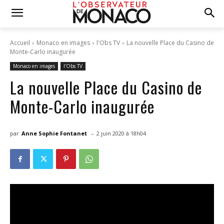
Accueil
Monaco en images
l'Obs TV
La nouvelle Place du Casino de
Monte-Carlo inaugurée
Monaco en images
l'Obs TV
La nouvelle Place du Casino de
Monte-Carlo inaugurée
-
par
Anne Sophie Fontanet
2 juin 2020 à 18h04