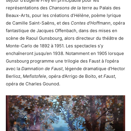
séjour d’Eugène Frey en principauté pour les
représentations des
Chansons de la terre
au Palais des
Beaux-Arts, pour les créations d’
Hélène
, poème lyrique
de Camille Saint-Saëns, et des
Contes d’Hoffmann
, opéra
fantastique de Jacques Offenbach, dans des mises en
scène de Raoul Gunsbourg, alors directeur du théâtre de
Monte-Carlo de 1892 à 1951. Les spectacles s’y
enchaîneront jusqu’en 1938. Notamment en 1905 lorsque
Gunsbourg programme une trilogie des Faust à l’opéra
avec la
Damnation de Faust
, légende dramatique d’Hector
Berlioz,
Mefistofele
, opéra d’Arrigo de Boito, et
Faust
,
opéra de Charles Gounod.