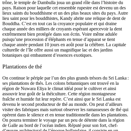
n
n
n
trône, le temple de Dambulla joua un grand rôle dans l’histoire du
n
n
n
pays. Raison pour laquelle cet ensemble rupestre est devenu un des
e
e
e
lieux saints du bouddhisme et un des plus beaux sites du pays. Autre
-
-
-
lieu saint pour les bouddhistes, Kandy abrite une relique de dent de
S
S
S
Bouddha. C’est en tout cas la croyance populaire et qui draine
o
o
o
p
p
p
chaque année des milliers de croyants espérant apercevoir la dent
h
h
h
extrêmement bien protégée dans son écrin. Voire même adulée
i
i
i
puisqu’une procession d’éléphants en tenue d’apparat se tient
e
e
e
chaque année pendant 10 jours en août pour la célébrer. La capitale
F
F
F
culturelle de l’île offre aussi un magnifique lac et des jardins
o
o
o
n
n
n
botaniques qui embaument d’essences exotiques.
t
t
t
a
a
a
Plantations de thé
n
n
n
e
e
e
t
t
t
On continue le périple par l’un des plus grands trésors du Sri Lanka :
ses plantations de thés. Les colons britanniques ont trouvé en la
région de Nuwara Eliya le climat idéal pour le cultiver et ainsi
assouvir leur goût de la théiculture. Cette région montagneuse
fraîche et humide fut leur repère. C’est ainsi que le Sri Lanka est
devenu le second producteur de thé au monde. On peut d’ailleurs
visiter des fabriques mais surtout observer les ramasseuses de thé qui
opèrent dans le silence et en tenue traditionnelle dans les plantations.
On pourra terminer le voyage par un peu de détente dans la région
de Galle au bord de l’océan indien. Réputé pour son fort, chef-
d’œuvre architectural de l’époque hollandaise, il consiste en un