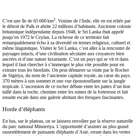
2
C’est une île de 65 000 km
. Voisine de l’Inde, elle en est reliée par
le détroit de Palk et abrite 22 millions d’habitants. Ancienne colonie
britannique indépendante depuis 1948, le Sri Lanka était appelé
jusqu’en 1972 le Ceylan. La richesse de ce territoire fait
remarquablement écho à sa diversité en termes religieux, culturel et
même linguistique. Visiter le Sri Lanka, c’est aller à la rencontre de
paysages intacts, d’une civilisation séculaire aux croyances bien
ancrées et d’une nature luxuriante. C’est un pays qui se vit et dans
lequel il faut chercher à s’immerger le plus vite possible pour en
extraire tous les bienfaits. On peut démarrer sa visite par le Rocher
de Sigiriya, du nom de l’ancienne capitale royale, au cœur du pays.
370 mètres à son sommet et une vue époustouflante sur la jungle
tropicale. L’ascension de ce rocher débute entre les pattes d’un lion
taillé dans la roche, chemine entre les ruines de la forteresse et fait
ensuite escale dans une galerie abritant des fresques fascinantes.
Horde d’éléphants
En bas, sur le plateau, on se laissera envoûter par la réserve naturelle
du parc national Minneriya. L’opportunité d’assister au plus grand
rassemblement de puissants éléphants d’Asie, errant dans les vertes