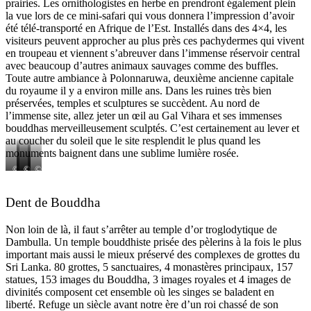
prairies. Les ornithologistes en herbe en prendront également plein
la vue lors de ce mini-safari qui vous donnera l’impression d’avoir
été télé-transporté en Afrique de l’Est. Installés dans des 4×4, les
visiteurs peuvent approcher au plus près ces pachydermes qui vivent
en troupeau et viennent s’abreuver dans l’immense réservoir central
avec beaucoup d’autres animaux sauvages comme des buffles.
Toute autre ambiance à Polonnaruwa, deuxième ancienne capitale
du royaume il y a environ mille ans. Dans les ruines très bien
préservées, temples et sculptures se succèdent. Au nord de
l’immense site, allez jeter un œil au Gal Vihara et ses immenses
bouddhas merveilleusement sculptés. C’est certainement au lever et
au coucher du soleil que le site resplendit le plus quand les
monuments baignent dans une sublime lumière rosée.
©
©
©
©
P
P
P
P
h
h
h
h
Dent de Bouddha
o
o
o
o
t
t
t
t
o
o
o
o
Non loin de là, il faut s’arrêter au temple d’or troglodytique de
D
L
L
L
Dambulla. Un temple bouddhiste prisée des pèlerins à la fois le plus
R
’
’
’
O
O
O
important mais aussi le mieux préservé des complexes de grottes du
b
b
b
Sri Lanka. 80 grottes, 5 sanctuaires, 4 monastères principaux, 157
s
s
s
statues, 153 images du Bouddha, 3 images royales et 4 images de
’
’
’
divinités composent cet ensemble où les singes se baladent en
–
–
–
liberté. Refuge un siècle avant notre ère d’un roi chassé de son
A
A
A