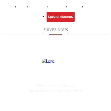
Infos
Economie
Enquêtes
Culture
Lifestyle
Spécial Abonnés
SUIVEZ-NOUS
l'Observateur de Monaco,
une publication du groupe CAROLI