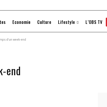
tes
Economie
Culture
Lifestyle
L’OBS TV
emps d'un week-end
k-end