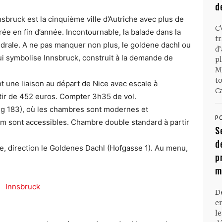
d
bruck est la cinquième ville d’Autriche avec plus de
C
e en fin d’année. Incontournable, la balade dans la
t
athédrale. A ne pas manquer non plus, le goldene dachl ou
d
 qui symbolise Innsbruck, construit à la demande de
pl
M
t
t une liaison au départ de Nice avec escale à
Ca
artir de 452 euros. Compter 3h35 de vol.
g 183), où les chambres sont modernes et
P
m sont accessibles. Chambre double standard à partir
S
d
le, direction le Goldenes Dachl (Hofgasse 1). Au menu,
p
m
D
en
l