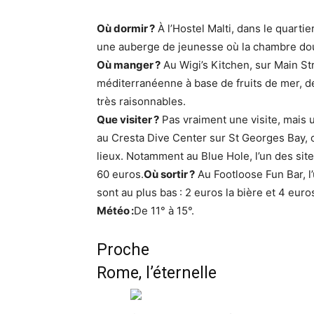
Où dormir ?
À l’Hostel Malti, dans le quartier
une auberge de jeunesse où la chambre doub
Où manger ?
Au Wigi’s Kitchen, sur Main Stre
méditerranéenne à base de fruits de mer, de
très raisonnables.
Que visiter ?
Pas vraiment une visite, mais u
au Cresta Dive Center sur St Georges Bay, où
lieux. Notamment au Blue Hole, l’un des sit
60 euros.
Où sortir ?
Au Footloose Fun Bar, l’
sont au plus bas : 2 euros la bière et 4 euros 
Météo :
De 11° à 15°.
Proche
Rome, l’éternelle