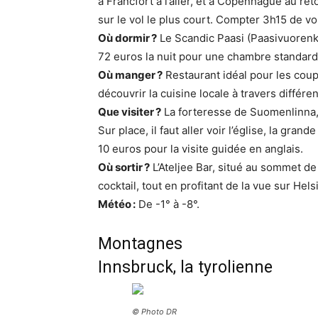
à Francfort à l’aller, et à Copenhague au ret
sur le vol le plus court. Compter 3h15 de vo
Où dormir ?
Le Scandic Paasi (Paasivuorenk
72 euros la nuit pour une chambre standard 
Où manger ?
Restaurant idéal pour les coup
découvrir la cuisine locale à travers différ
Que visiter ?
La forteresse de Suomenlinna, c
Sur place, il faut aller voir l’église, la gr
10 euros pour la visite guidée en anglais.
Où sortir ?
L’Ateljee Bar, situé au sommet de 
cocktail, tout en profitant de la vue sur Hel
Météo :
De -1° à -8°.
Montagnes
Innsbruck, la tyrolienne
© Photo DR