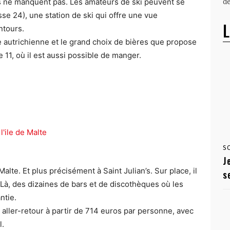
es ne manquent pas. Les amateurs de ski peuvent se
dé
se 24), une station de ski qui offre une vue
L
ntours.
autrichienne et le grand choix de bières que propose
 11, où il est aussi possible de manger.
S
J
alte. Et plus précisément à Saint Julian’s. Sur place, il
s
e. Là, des dizaines de bars et de discothèques où les
ntie.
 aller-retour à partir de 714 euros par personne, avec
l.