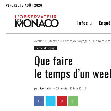
VENDREDI 7 AOÛT 2026
Infos
Enquê
Accueil
Lifestyle
Carnet de voyage
Que fairele t
Carnet de voyage
Que faire
le temps d’un wee
-
par
Romain
23 janvier 2014 à 12h16