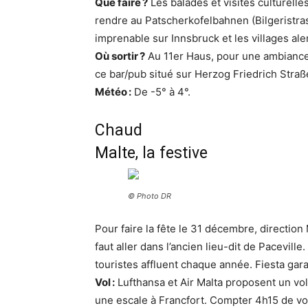
Que faire ?
Les balades et visites culturell
rendre au Patscherkofelbahnen (Bilgeristras
imprenable sur Innsbruck et les villages ale
Où sortir ?
Au 11er Haus, pour une ambiance 
ce bar/pub situé sur Herzog Friedrich Straße
Météo :
De -5° à 4°.
Chaud
Malte, la festive
© Photo DR
Pour faire la fête le 31 décembre, direction M
faut aller dans l’ancien lieu-dit de Pacevill
touristes affluent chaque année. Fiesta gara
Vol :
Lufthansa et Air Malta proposent un vol
une escale à Francfort. Compter 4h15 de vo