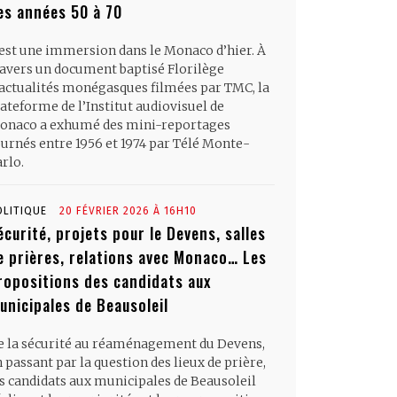
es années 50 à 70
’est une immersion dans le Monaco d’hier. À
ravers un document baptisé Florilège
’actualités monégasques filmées par TMC, la
ateforme de l’Institut audiovisuel de
onaco a exhumé des mini-reportages
ournés entre 1956 et 1974 par Télé Monte-
rlo.
OLITIQUE
20 FÉVRIER 2026 À 16H10
écurité, projets pour le Devens, salles
e prières, relations avec Monaco… Les
ropositions des candidats aux
unicipales de Beausoleil
e la sécurité au réaménagement du Devens,
 passant par la question des lieux de prière,
es candidats aux municipales de Beausoleil