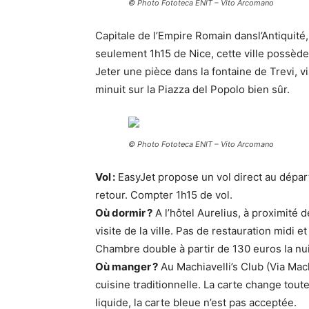
© Photo Fototeca ENIT – Vito Arcomano
Capitale de l’Empire Romain dansl’Antiquité, 
seulement 1h15 de Nice, cette ville possède 
Jeter une pièce dans la fontaine de Trevi, vi
minuit sur la Piazza del Popolo bien sûr.
© Photo Fototeca ENIT – Vito Arcomano
Vol :
EasyJet propose un vol direct au départ
retour. Compter 1h15 de vol.
Où dormir ?
A l’hôtel Aurelius, à proximité d
visite de la ville. Pas de restauration midi e
Chambre double à partir de 130 euros la nui
Où manger ?
Au Machiavelli’s Club (Via Mac
cuisine traditionnelle. La carte change tout
liquide, la carte bleue n’est pas acceptée.