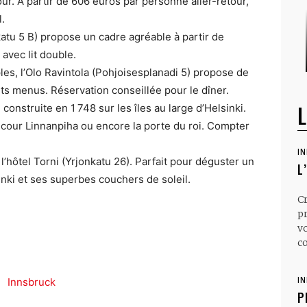
our. A partir de 606 euros par personne aller-retour,
l.
atu 5 B) propose un cadre agréable à partir de
avec lit double.
les, l’Olo Ravintola (Pohjoisesplanadi 5) propose de
ents menus. Réservation conseillée pour le dîner.
L
onstruite en 1 748 sur les îles au large d’Helsinki.
ande cour Linnanpiha ou encore la porte du roi. Compter
I
l’hôtel Torni (Yrjonkatu 26). Parfait pour déguster un
L
sinki et ses superbes couchers de soleil.
C
p
v
co
I
P