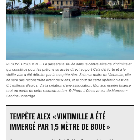
RECONSTRUCTION — La passerelle située dans le centre-ville de Vintimille et
qui constitue pour les piétons un accès direct au port Cala del forte et à la
vieille ville a été détruite par la tempête Alex. Selon le maire de Vintimille, elle
ne sera pas reconstruite avant deux ans, et le coût de cette opération est de
6,5 millions d’euros. Via la création d’une association, Monaco espère financer
tout ou partie de cette reconstruction. © Photo L’Observateur de Monaco –
Sabrina Bonarrigo
TEMPÊTE ALEX « VINTIMILLE A ÉTÉ
IMMERGÉ PAR 1,5 MÈTRE DE BOUE »